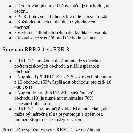
• Dodržování plánu je klíčové: účet je obchodní, ne
osobní.
• Po 3 ztrátových obchodech v řadě pauza na 24h.
• Každodenní vedení deníku a vyhodnocení
obchodů.
• Vědomí si dlouhodobého cíle: kvalita > kvantita.
• Vizualizace scénářů před obchodní seancí.
Srovnání RRR 2:1 vs RRR 3:1
• RRR 3:1 umožňuje dosáhnout cíle s menším
počtem ziskových obchodů a nižší úspěšnosti
obchodů.
• Například při RRR 3:1 stačí 5 ziskových obchodů
z 10 obchodů (50% úspěšnost obchodů) pro zisk 10
000 USD.
• Naproti tomu při RRR 2:1 a stejném počtu
obchodů (10) je nutné mít minimálně 70%
úspěšnost obchodů.
• RRR 3:1 je výhodnější z hlediska potenciálu, ale
může být náročnější na psychologii a trpělivost,
protože Stop Loss je častěji zasažen.
Pro úspěšné splnění výzvy s RRR 2:1 lze dosáhnout