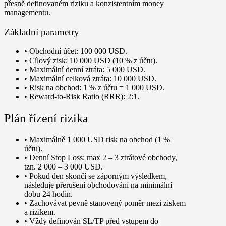
přesně definovaném riziku a konzistentním money
managementu.
Základní parametry
•
Obchodní účet:
100 000 USD.
•
Cílový zisk:
10 000 USD (10 % z účtu).
•
Maximální denní ztráta:
5 000 USD.
•
Maximální celková ztráta:
10 000 USD.
•
Risk na obchod:
1 % z účtu = 1 000 USD.
•
Reward-to-Risk Ratio (RRR):
2:1.
Plán řízení rizika
• Maximálně 1 000 USD risk na obchod (1 %
účtu).
• Denní Stop Loss: max 2 – 3 ztrátové obchody,
tzn. 2 000 – 3 000 USD.
• Pokud den skončí se záporným výsledkem,
následuje přerušení obchodování na minimální
dobu 24 hodin.
• Zachovávat pevně stanovený poměr mezi ziskem
a rizikem.
• Vždy definován SL/TP před vstupem do