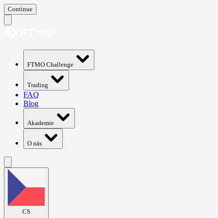
Continue
FTMO Challenge
Trading
FAQ
Blog
Akademie
O nás
CS