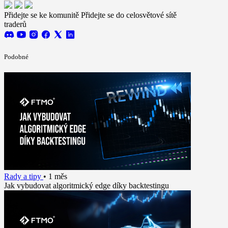
Přidejte se ke komunitě
Přidejte se do celosvětové sítě
traderů
Podobné
Rady a tipy
•
1 měs
Jak vybudovat algoritmický edge díky backtestingu