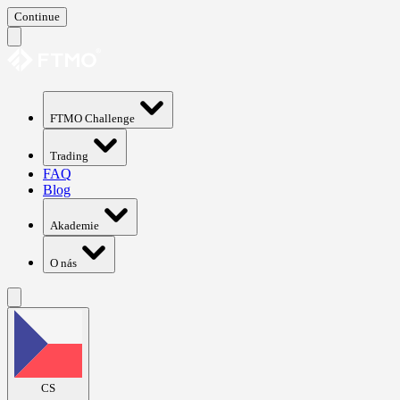
Continue
FTMO Challenge
Trading
FAQ
Blog
Akademie
O nás
CS