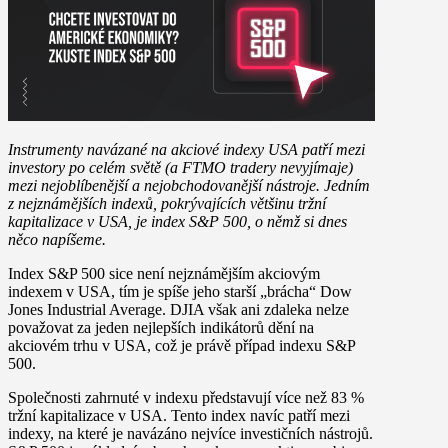
Instrumenty navázané na akciové indexy USA patří mezi
investory po celém světě (a FTMO tradery nevyjímaje)
mezi nejoblíbenější a nejobchodovanější nástroje. Jedním
z nejznámějších indexů, pokrývajících většinu tržní
kapitalizace v USA, je index S&P 500, o němž si dnes
něco napíšeme.
Index S&P 500 sice není nejznámějším akciovým
indexem v USA, tím je spíše jeho starší „brácha“ Dow
Jones Industrial Average. DJIA však ani zdaleka nelze
považovat za jeden nejlepších indikátorů dění na
akciovém trhu v USA, což je právě případ indexu S&P
500.
Společnosti zahrnuté v indexu představují více než 83 %
tržní kapitalizace v USA. Tento index navíc patří mezi
indexy, na které je navázáno nejvíce investičních nástrojů.