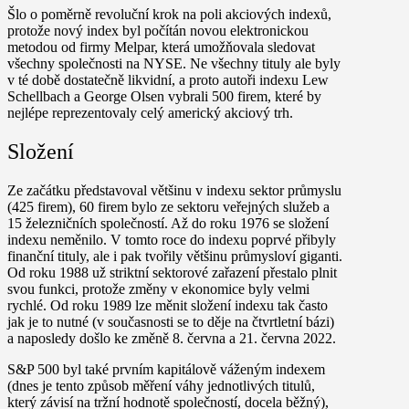
Šlo o poměrně revoluční krok na poli akciových indexů,
protože nový index byl počítán novou elektronickou
metodou od firmy Melpar, která umožňovala sledovat
všechny společnosti na NYSE. Ne všechny tituly ale byly
v té době dostatečně likvidní, a proto autoři indexu Lew
Schellbach a George Olsen vybrali 500 firem, které by
nejlépe reprezentovaly celý americký akciový trh.
Složení
Ze začátku představoval většinu v indexu sektor průmyslu
(425 firem), 60 firem bylo ze sektoru veřejných služeb a
15 železničních společností. Až do roku 1976 se složení
indexu neměnilo. V tomto roce do indexu poprvé přibyly
finanční tituly, ale i pak tvořily většinu průmysloví giganti.
Od roku 1988 už striktní sektorové zařazení přestalo plnit
svou funkci, protože změny v ekonomice byly velmi
rychlé. Od roku 1989 lze měnit složení indexu tak často
jak je to nutné (v současnosti se to děje na čtvrtletní bázi)
a naposledy došlo ke změně 8. června a 21. června 2022.
S&P 500 byl také prvním kapitálově váženým indexem
(dnes je tento způsob měření váhy jednotlivých titulů,
který závisí na tržní hodnotě společností, docela běžný),