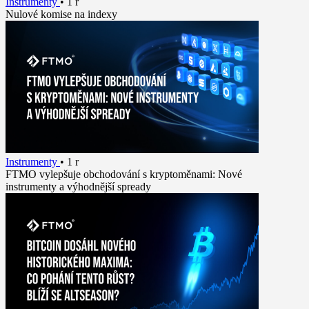
Instrumenty
•
1 r
Nulové komise na indexy
Instrumenty
•
1 r
FTMO vylepšuje obchodování s kryptoměnami: Nové
instrumenty a výhodnější spready