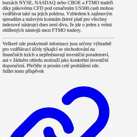
burzách NYSE, NASDAQ nebo CBOE a FTMO tradeři
díky pákovému CFD pod označením US500.cash mohou
vydělávat také na jejich poklesu. Vzhledem k zajímavým
spreadům a nulovým komisím (které platí pro všechny
indexové nástroje) dnes není divu, že jde o jeden z velmi
oblíbených nástrojů mezi FTMO tradery.
Veškeré zde poskytnuté informace jsou určeny výhradně
pro vzdělávací účely týkající se obchodování na
finančních trzích a nepředstavují investiční poradenství,
ani v žádném ohledu neslouží jako konkrétní investiční
doporučení. Přečtěte si prosím celé prohlášení zde.
Sdílet tento příspěvek