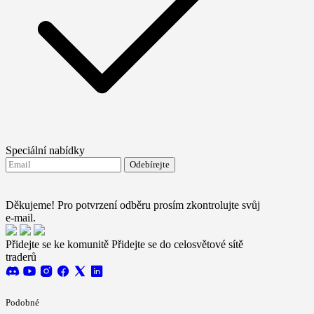
Speciální nabídky
Odebírejte
Souhlasím se zasíláním novinek od FTMO
Terms and
conditions
Děkujeme! Pro potvrzení odběru prosím zkontrolujte svůj
e-mail.
Přidejte se ke komunitě
Přidejte se do celosvětové sítě
traderů
Podobné