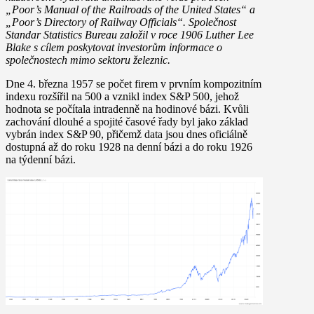
„Poor’s Manual of the Railroads of the United States“ a
„Poor’s Directory of Railway Officials“. Společnost
Standar Statistics Bureau založil v roce 1906 Luther Lee
Blake s cílem poskytovat investorům informace o
společnostech mimo sektoru železnic.
Dne 4. března 1957 se počet firem v prvním kompozitním
indexu rozšířil na 500 a vznikl index S&P 500, jehož
hodnota se počítala intradenně na hodinové bázi. Kvůli
zachování dlouhé a spojité časové řady byl jako základ
vybrán index S&P 90, přičemž data jsou dnes oficiálně
dostupná až do roku 1928 na denní bázi a do roku 1926
na týdenní bázi.