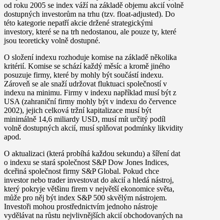
od roku 2005 se index váží na základě objemu akcií volně
dostupných investorům na trhu (tzv. float-adjusted). Do
této kategorie nepatří akcie držené strategickými
investory, které se na trh nedostanou, ale pouze ty, které
jsou teoreticky volně dostupné.
O složení indexu rozhoduje komise na základě několika
kritérií. Komise se schází každý měsíc a kromě jiného
posuzuje firmy, které by mohly být součástí indexu.
Zároveň se ale snaží udržovat fluktuaci společností v
indexu na minimu. Firmy v indexu například musí být z
USA (zahraniční firmy mohly být v indexu do července
2002), jejich celková tržní kapitalizace musí být
minimálně 14,6 miliardy USD, musí mít určitý podíl
volně dostupných akcií, musí splňovat podmínky likvidity
apod.
O aktualizaci (která probíhá každou sekundu) a šíření dat
o indexu se stará společnost S&P Dow Jones Indices,
dceřiná společnost firmy S&P Global. Pokud chce
investor nebo trader investovat do akcií a hledá nástroj,
který pokryje většinu firem v největší ekonomice světa,
může pro něj být index S&P 500 skvělým nástrojem.
Investoři mohou prostřednictvím jednoho nástroje
vydělávat na růstu nejvlivnějších akcií obchodovaných na