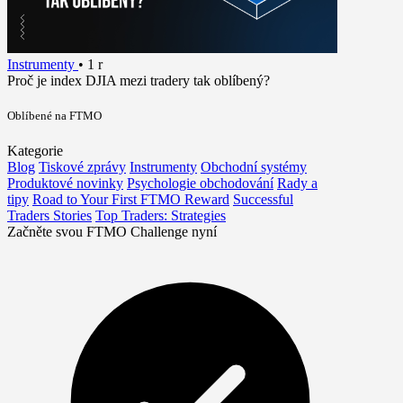
Instrumenty
•
1 r
Proč je index DJIA mezi tradery tak oblíbený?
Oblíbené na FTMO
Kategorie
Blog
Tiskové zprávy
Instrumenty
Obchodní systémy
Produktové novinky
Psychologie obchodování
Rady a
tipy
Road to Your First FTMO Reward
Successful
Traders Stories
Top Traders: Strategies
Začněte svou FTMO Challenge nyní