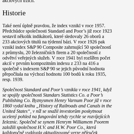
akciových trzích.
Historie
Také není úplně pravdou, že index vznikl v roce 1957.
Předchůdce společnosti Standard and Poor’s již roce 1923
sestavil několik indikátorů, které sledovaly 26 oborů a
233 akciových titulů na týdenní bázi. V roce 1926 pak
vznikl index S&P 90 Composite zahrnující 50 společností
z průmyslu, 20 železničních firem a 20 společností z
odvětví veřejných služeb. V roce 1941 byl rozšířen počet
akcií v prvním kompozitním indexu z 233 na 416 a
společně s indexem S&P 90 se jejich původní hodnota
přepočítala na výchozí hodnotu 100 bodů k roku 1935,
resp. 1939.
Společnost Standard and Poor’s vznikla v roce 1941, když
se spojily společnosti Standars Statistics Co. a Poor’s
Publishing Co. Byznysmen Henry Varnum Poor již v roce
1860 vydal knihu „History of Railroads and Canals in the
United States“, v níž se snažil investorům poskytnout
ucelený pohled na fungování tehdy rychle se rozvíjejících
železnic. Společně se synem Henrym Williamem Poorem
založili společnost H.V. and H.W. Poor Co., která
každoročně vydávala aktualizované verze příruček