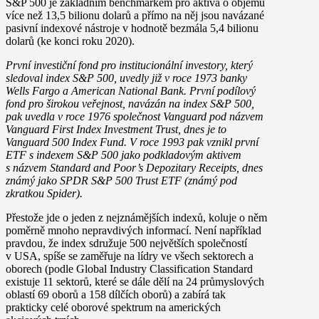
S&P 500 je základním benchmarkem pro aktiva o objemu
více než 13,5 bilionu dolarů a přímo na něj jsou navázané
pasivní indexové nástroje v hodnotě bezmála 5,4 bilionu
dolarů (ke konci roku 2020).
První investiční fond pro institucionální investory, který
sledoval index S&P 500, uvedly již v roce 1973 banky
Wells Fargo a American National Bank. První podílový
fond pro širokou veřejnost, navázán na index S&P 500,
pak uvedla v roce 1976 společnost Vanguard pod názvem
Vanguard First Index Investment Trust, dnes je to
Vanguard 500 Index Fund. V roce 1993 pak vznikl první
ETF s indexem S&P 500 jako podkladovým aktivem
s názvem Standard and Poor’s Depozitary Receipts, dnes
známý jako SPDR S&P 500 Trust ETF (známý pod
zkratkou Spider).
Přestože jde o jeden z nejznámějších indexů, koluje o něm
poměrně mnoho nepravdivých informací. Není například
pravdou, že index sdružuje 500 největších společností
v USA, spíše se zaměřuje na lídry ve všech sektorech a
oborech (podle Global Industry Classification Standard
existuje 11 sektorů, které se dále dělí na 24 průmyslových
oblastí 69 oborů a 158 dílčích oborů) a zabírá tak
prakticky celé oborové spektrum na amerických