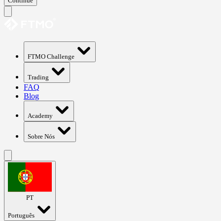
Continue
FTMO Challenge
Trading
FAQ
Blog
Academy
Sobre Nós
PT
Português