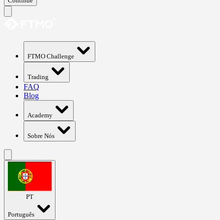
Continue
FTMO Challenge
Trading
FAQ
Blog
Academy
Sobre Nós
PT
Português