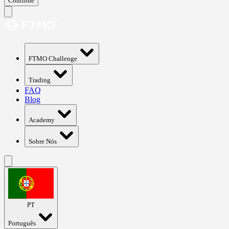
Continue
FTMO Challenge
Trading
FAQ
Blog
Academy
Sobre Nós
PT
Português