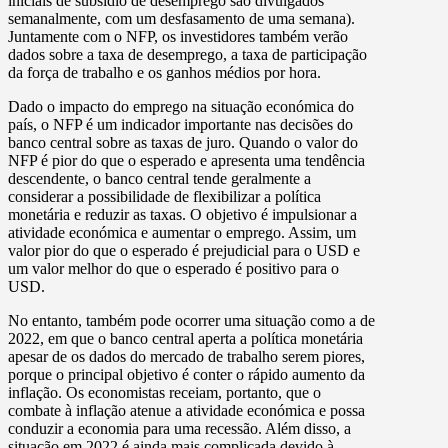
iniciais de subsídio de desemprego são divulgados
semanalmente, com um desfasamento de uma semana).
Juntamente com o NFP, os investidores também verão
dados sobre a taxa de desemprego, a taxa de participação
da força de trabalho e os ganhos médios por hora.
Dado o impacto do emprego na situação económica do
país, o NFP é um indicador importante nas decisões do
banco central sobre as taxas de juro. Quando o valor do
NFP é pior do que o esperado e apresenta uma tendência
descendente, o banco central tende geralmente a
considerar a possibilidade de flexibilizar a política
monetária e reduzir as taxas. O objetivo é impulsionar a
atividade económica e aumentar o emprego. Assim, um
valor pior do que o esperado é prejudicial para o USD e
um valor melhor do que o esperado é positivo para o
USD.
No entanto, também pode ocorrer uma situação como a de
2022, em que o banco central aperta a política monetária
apesar de os dados do mercado de trabalho serem piores,
porque o principal objetivo é conter o rápido aumento da
inflação. Os economistas receiam, portanto, que o
combate à inflação atenue a atividade económica e possa
conduzir a economia para uma recessão. Além disso, a
situação em 2022 é ainda mais complicada devido à