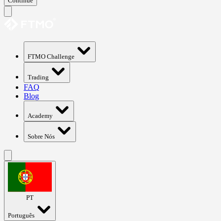
Continue
FTMO Challenge
Trading
FAQ
Blog
Academy
Sobre Nós
PT
Português