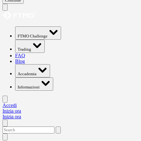
Continue
FTMO Challenge
Trading
FAQ
Blog
Accademia
Informazioni
Accedi
Inizia ora
Inizia ora