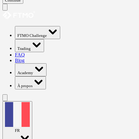
Continue
FTMO Challenge
Trading
FAQ
Blog
Academy
À propos
FR