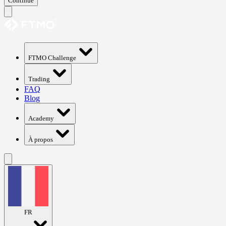
Continue
FTMO Challenge
Trading
FAQ
Blog
Academy
À propos
FR