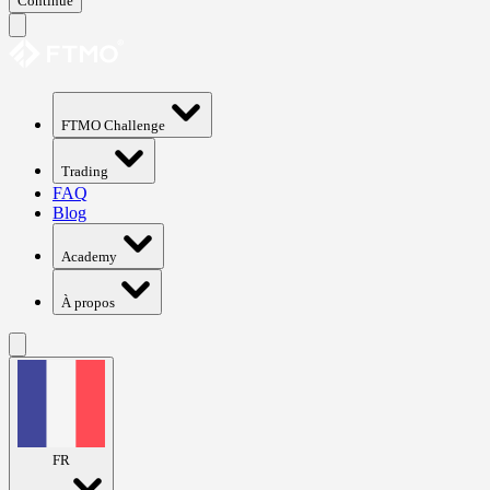
Continue
FTMO Challenge
Trading
FAQ
Blog
Academy
À propos
FR