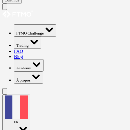
Continue
FTMO Challenge
Trading
FAQ
Blog
Academy
À propos
FR