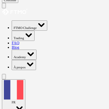
Continue
FTMO Challenge
Trading
FAQ
Blog
Academy
À propos
FR