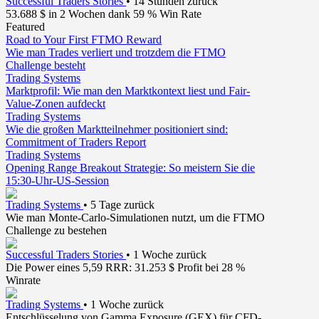
Successful Traders Stories
•
14 Stunden zurück
53.688 $ in 2 Wochen dank 59 % Win Rate
Featured
Road to Your First FTMO Reward
Wie man Trades verliert und trotzdem die FTMO
Challenge besteht
Trading Systems
Marktprofil: Wie man den Marktkontext liest und Fair-
Value-Zonen aufdeckt
Trading Systems
Wie die großen Marktteilnehmer positioniert sind:
Commitment of Traders Report
Trading Systems
Opening Range Breakout Strategie: So meistern Sie die
15:30-Uhr-US-Session
Trading Systems
•
5 Tage zurück
Wie man Monte-Carlo-Simulationen nutzt, um die FTMO
Challenge zu bestehen
Successful Traders Stories
•
1 Woche zurück
Die Power eines 5,59 RRR: 31.253 $ Profit bei 28 %
Winrate
Trading Systems
•
1 Woche zurück
Entschlüsselung von Gamma Exposure (GEX) für CFD-