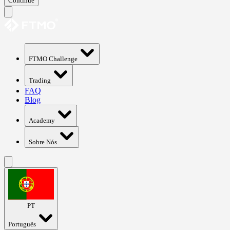
Continue
FTMO Challenge
Trading
FAQ
Blog
Academy
Sobre Nós
PT
Português