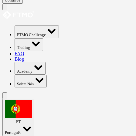
Continue
FTMO Challenge
Trading
FAQ
Blog
Academy
Sobre Nós
PT
Português