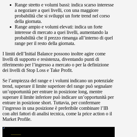
Range stretto e volumi bassi:
indica scarso interesse
a negoziare a quei livelli, con una maggiore
probabilità che si sviluppi un forte trend nel corso
della giornata.
Range ampio e volumi elevati:
indica un forte
interesse di mercato a quei livelli, aumentando la
probabilità che il prezzo rimanga all’interno di quel
range per il resto della giornata.
I limiti dell’Initial Balance possono inoltre agire come
livelli di supporto e resistenza
, diventando punti di
riferimento per l’ingresso a mercato o per la definizione
dei livelli di
Stop Loss
e
Take Profit
.
Se l’ampiezza del range e i volumi indicano un potenziale
trend,
superare il limite superiore
del range può segnalare
un’opportunità per entrare in
posizione long
, mentre
superare il limite inferiore
può indicare un’opportunità per
entrare in
posizione short
. Tuttavia, per confermare
l’ingresso in una posizione è preferibile combinare l’IB
con altri fattori di analisi tecnica, come la
price action
o il
Market Profile
.