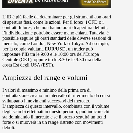
L’IB è più facile da determinare per gli strumenti con orari
di apertura fissi, come le azioni. Per il
forex
, i
CFD
o i
contratti futures
, che non hanno orari di apertura definiti,
l’individuazione potrebbe essere meno chiara. Tuttavia, è
possibile seguire gli orari standard delle diverse sessioni di
mercato, come Londra, New York o Tokyo. Ad esempio,
per la coppia valutaria
EUR/USD
, un trader può
impostare l’IB tra le
9:00 e le 10:00 ora dell’Europa
Centrale (CET)
, oppure tra le
8:30 e le 9:30 ora della
costa Est degli USA (EST)
.
Ampiezza del range e volumi
I valori di massimo e minimo della prima ora di
contrattazione creano un
intervallo di riferimento
da cui si
sviluppano i movimenti successivi del mercato.
L’ampiezza di questo intervallo, combinata con il volume
degli scambi effettuati in questo periodo, può indicare chi
sta dominando il mercato e se il prezzo seguirà un
trend
forte
o si muoverà in un
range ristretto
con movimenti
deboli.