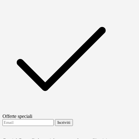
Offerte speciali
Iscriviti
Accetto di ricevere aggiornamenti da FTMO.
Terms
and conditions