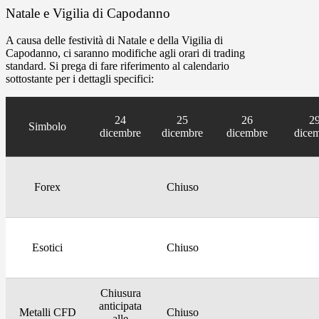
Natale e Vigilia di Capodanno
A causa delle festività di Natale e della Vigilia di
Capodanno, ci saranno modifiche agli orari di trading
standard. Si prega di fare riferimento al calendario
sottostante per i dettagli specifici:
24
25
26
2
Simbolo
dicembre
dicembre
dicembre
dice
Forex
Chiuso
Esotici
Chiuso
Chiusura
anticipata
Metalli CFD
Chiuso
alle