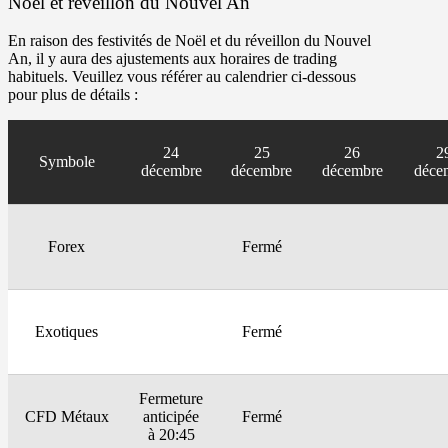
Noël et réveillon du Nouvel An
En raison des festivités de Noël et du réveillon du Nouvel
An, il y aura des ajustements aux horaires de trading
habituels. Veuillez vous référer au calendrier ci-dessous
pour plus de détails :
24
25
26
2
Symbole
décembre
décembre
décembre
déce
Forex
Fermé
Exotiques
Fermé
Fermeture
CFD Métaux
anticipée
Fermé
à 20:45