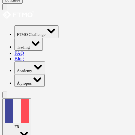
Continue
FTMO Challenge
Trading
FAQ
Blog
Academy
À propos
FR