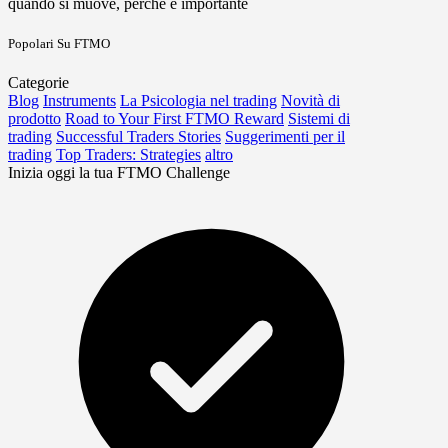
quando si muove, perché è importante
Popolari Su FTMO
Categorie
Blog
Instruments
La Psicologia nel trading
Novità di
prodotto
Road to Your First FTMO Reward
Sistemi di
trading
Successful Traders Stories
Suggerimenti per il
trading
Top Traders: Strategies
altro
Inizia oggi la tua FTMO Challenge