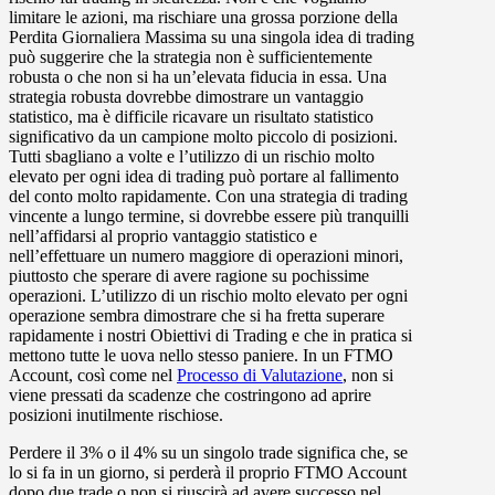
limitare le azioni, ma rischiare una grossa porzione della
Perdita Giornaliera Massima su una singola idea di trading
può suggerire che la strategia non è sufficientemente
robusta o che non si ha un’elevata fiducia in essa. Una
strategia robusta dovrebbe dimostrare un vantaggio
statistico, ma è difficile ricavare un risultato statistico
significativo da un campione molto piccolo di posizioni.
Tutti sbagliano a volte e l’utilizzo di un rischio molto
elevato per ogni idea di trading può portare al fallimento
del conto molto rapidamente. Con una strategia di trading
vincente a lungo termine, si dovrebbe essere più tranquilli
nell’affidarsi al proprio vantaggio statistico e
nell’effettuare un numero maggiore di operazioni minori,
piuttosto che sperare di avere ragione su pochissime
operazioni. L’utilizzo di un rischio molto elevato per ogni
operazione sembra dimostrare che si ha fretta superare
rapidamente i nostri Obiettivi di Trading e che in pratica si
mettono tutte le uova nello stesso paniere. In un FTMO
Account, così come nel
Processo di Valutazione
, non si
viene pressati da scadenze che costringono ad aprire
posizioni inutilmente rischiose.
Perdere il 3% o il 4% su un singolo trade significa che, se
lo si fa in un giorno, si perderà il proprio FTMO Account
dopo due trade o non si riuscirà ad avere successo nel