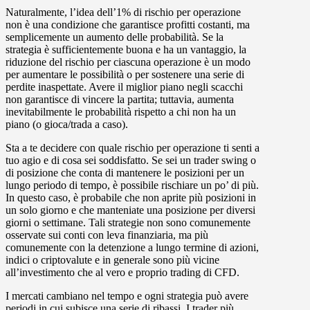
Naturalmente, l’idea dell’1% di rischio per operazione
non è una condizione che garantisce profitti costanti, ma
semplicemente un aumento delle probabilità. Se la
strategia è sufficientemente buona e ha un vantaggio, la
riduzione del rischio per ciascuna operazione è un modo
per aumentare le possibilità o per sostenere una serie di
perdite inaspettate. Avere il miglior piano negli scacchi
non garantisce di vincere la partita; tuttavia, aumenta
inevitabilmente le probabilità rispetto a chi non ha un
piano (o gioca/trada a caso).
Sta a te decidere con quale rischio per operazione ti senti a
tuo agio e di cosa sei soddisfatto. Se sei un trader swing o
di posizione che conta di mantenere le posizioni per un
lungo periodo di tempo, è possibile rischiare un po’ di più.
In questo caso, è probabile che non aprite più posizioni in
un solo giorno e che manteniate una posizione per diversi
giorni o settimane. Tali strategie non sono comunemente
osservate sui conti con leva finanziaria, ma più
comunemente con la detenzione a lungo termine di azioni,
indici o criptovalute e in generale sono più vicine
all’investimento che al vero e proprio trading di CFD.
I mercati cambiano nel tempo e ogni strategia può avere
periodi in cui subisce una serie di ribassi. I trader più