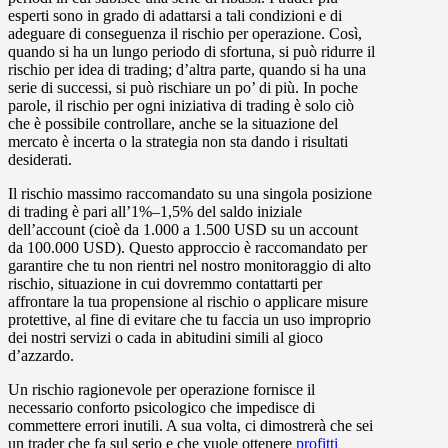
esperti sono in grado di adattarsi a tali condizioni e di
adeguare di conseguenza il rischio per operazione. Così,
quando si ha un lungo periodo di sfortuna, si può ridurre il
rischio per idea di trading; d’altra parte, quando si ha una
serie di successi, si può rischiare un po’ di più. In poche
parole, il rischio per ogni iniziativa di trading è solo ciò
che è possibile controllare, anche se la situazione del
mercato è incerta o la strategia non sta dando i risultati
desiderati.
Il rischio massimo raccomandato su una singola posizione
di trading è pari all’1%–1,5% del saldo iniziale
dell’account (cioè da 1.000 a 1.500 USD su un account
da 100.000 USD). Questo approccio è raccomandato per
garantire che tu non rientri nel nostro monitoraggio di alto
rischio, situazione in cui dovremmo contattarti per
affrontare la tua propensione al rischio o applicare misure
protettive, al fine di evitare che tu faccia un uso improprio
dei nostri servizi o cada in abitudini simili al gioco
d’azzardo.
Un rischio ragionevole per operazione fornisce il
necessario conforto psicologico che impedisce di
commettere errori inutili. A sua volta, ci dimostrerà che sei
un trader che fa sul serio e che vuole ottenere
profitti