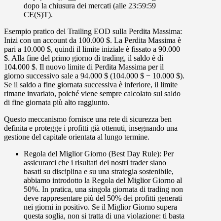
dopo la chiusura dei mercati (alle 23:59:59
CE(S)T).
Esempio pratico del Trailing EOD sulla Perdita Massima:
Inizi con un account da 100.000 $. La Perdita Massima è
pari a 10.000 $, quindi il limite iniziale è fissato a 90.000
$. Alla fine del primo giorno di trading, il saldo è di
104.000 $. Il nuovo limite di Perdita Massima per il
giorno successivo sale a 94.000 $ (104.000 $ − 10.000 $).
Se il saldo a fine giornata successiva è inferiore, il limite
rimane invariato, poiché viene sempre calcolato sul saldo
di fine giornata più alto raggiunto.
Questo meccanismo fornisce una rete di sicurezza ben
definita e protegge i profitti già ottenuti, insegnando una
gestione del capitale orientata al lungo termine.
Regola del Miglior Giorno (Best Day Rule):
Per
assicurarci che i risultati dei nostri trader siano
basati su disciplina e su una strategia sostenibile,
abbiamo introdotto la
Regola del Miglior Giorno al
50%.
In pratica, una singola giornata di trading non
deve rappresentare più del 50% dei profitti generati
nei giorni in positivo. Se il Miglior Giorno supera
questa soglia,
non si tratta di una violazione:
ti basta