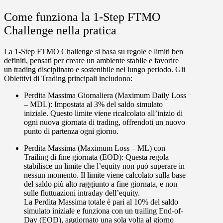
Come funziona la 1-Step FTMO
Challenge nella pratica
La
1-Step FTMO Challenge
si basa su regole e limiti ben
definiti, pensati per creare un ambiente stabile e favorire
un trading disciplinato e sostenibile nel lungo periodo. Gli
Obiettivi di Trading principali includono:
Perdita Massima Giornaliera (Maximum Daily Loss
– MDL):
Impostata al
3% del saldo simulato
iniziale
. Questo limite viene ricalcolato all’inizio di
ogni nuova giornata di trading, offrendoti un nuovo
punto di partenza ogni giorno.
Perdita Massima (Maximum Loss – ML) con
Trailing di fine giornata (EOD):
Questa regola
stabilisce un limite che l’equity non può superare in
nessun momento. Il limite viene calcolato sulla base
del
saldo più alto raggiunto a fine giornata
, e non
sulle fluttuazioni intraday dell’equity.
La Perdita Massima totale è pari al
10% del saldo
simulato iniziale
e funziona con un
trailing End-of-
Day
(EOD)
, aggiornato una sola volta al giorno