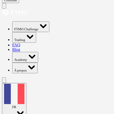
Continue
FTMO Challenge
Trading
FAQ
Blog
Academy
À propos
FR