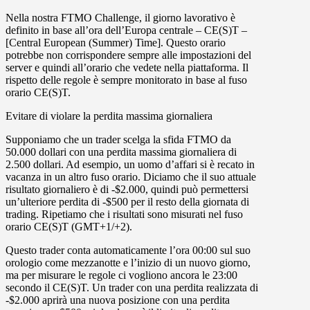
Nella nostra FTMO Challenge, il giorno lavorativo è
definito in base all’ora dell’Europa centrale – CE(S)T –
[Central European (Summer) Time]. Questo orario
potrebbe non corrispondere sempre alle impostazioni del
server e quindi all’orario che vedete nella piattaforma. Il
rispetto delle regole è sempre monitorato in base al fuso
orario CE(S)T.
Evitare di violare la perdita massima giornaliera
Supponiamo che un trader scelga la sfida FTMO da
50.000 dollari con una perdita massima giornaliera di
2.500 dollari. Ad esempio, un uomo d’affari si è recato in
vacanza in un altro fuso orario. Diciamo che il suo attuale
risultato giornaliero è di -$2.000, quindi può permettersi
un’ulteriore perdita di -$500 per il resto della giornata di
trading. Ripetiamo che i risultati sono misurati nel fuso
orario CE(S)T (GMT+1/+2).
Questo trader conta automaticamente l’ora 00:00 sul suo
orologio come mezzanotte e l’inizio di un nuovo giorno,
ma per misurare le regole ci vogliono ancora le 23:00
secondo il CE(S)T. Un trader con una perdita realizzata di
-$2.000 aprirà una nuova posizione con una perdita