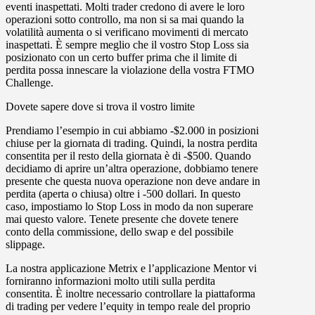
eventi inaspettati. Molti trader credono di avere le loro
operazioni sotto controllo, ma non si sa mai quando la
volatilità aumenta o si verificano movimenti di mercato
inaspettati. È sempre meglio che il vostro
Stop Loss
sia
posizionato con un certo buffer prima che il limite di
perdita possa innescare la violazione della vostra FTMO
Challenge.
Dovete sapere dove si trova il vostro limite
Prendiamo l’esempio in cui abbiamo
-$2.000
in posizioni
chiuse per la giornata di trading. Quindi, la nostra perdita
consentita per il resto della giornata è di
-$500
. Quando
decidiamo di aprire un’altra operazione, dobbiamo tenere
presente che questa nuova operazione non deve andare in
perdita (aperta o chiusa) oltre i -500 dollari. In questo
caso, impostiamo lo Stop Loss in modo da non superare
mai questo valore. Tenete presente che dovete tenere
conto della commissione, dello swap e del possibile
slippage.
La nostra applicazione Metrix e l’applicazione Mentor vi
forniranno informazioni molto utili sulla perdita
consentita. È inoltre necessario controllare la piattaforma
di trading per vedere l’equity in tempo reale del proprio