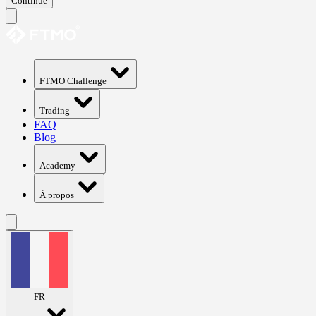
Continue
FTMO Challenge
Trading
FAQ
Blog
Academy
À propos
FR