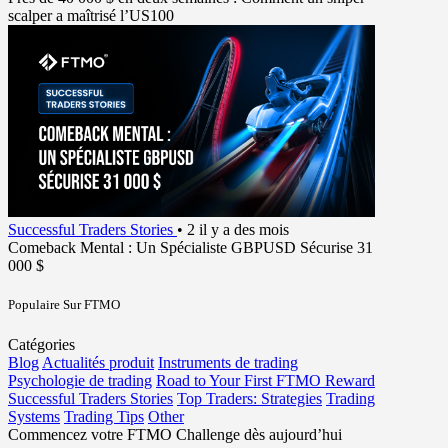
scalper a maîtrisé l’US100
Successful Traders Stories
•
2 il y a des mois
Comeback Mental : Un Spécialiste GBPUSD Sécurise 31
000 $
Populaire Sur FTMO
Catégories
Blog
Actualités produit
Instruments de trading
Psychologie de trading
Road to Your First FTMO Reward
Successful Traders Stories
Top Traders: Strategies
Trading
Systems
Trading Tips
Other
Commencez votre FTMO Challenge dès aujourd’hui