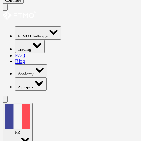
Continue
FTMO Challenge
Trading
FAQ
Blog
Academy
À propos
FR