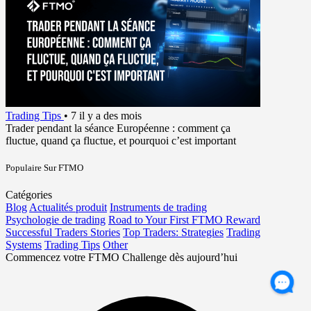
Trading Tips
•
7 il y a des mois
Trader pendant la séance Européenne : comment ça
fluctue, quand ça fluctue, et pourquoi c’est important
Populaire Sur FTMO
Catégories
Blog
Actualités produit
Instruments de trading
Psychologie de trading
Road to Your First FTMO Reward
Successful Traders Stories
Top Traders: Strategies
Trading
Systems
Trading Tips
Other
Commencez votre FTMO Challenge dès aujourd’hui