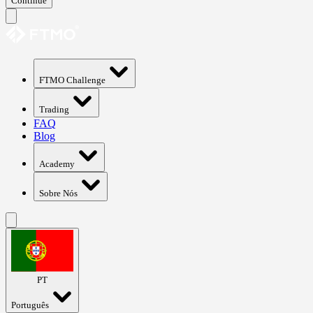
Continue
FTMO Challenge
Trading
FAQ
Blog
Academy
Sobre Nós
PT
Português