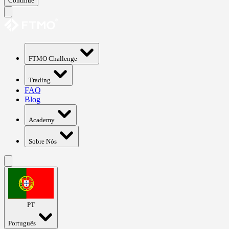
Continue
FTMO Challenge
Trading
FAQ
Blog
Academy
Sobre Nós
PT
Português