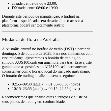
cTrader
: entre
08:00
e
23:00
.
DXtrade
: entre
08:00
e
19:00
Durante este período de manutenção, o trading na
plataforma especificada será
desativado
e o acesso à
plataforma poderá ser
totalmente restrito
.
Mudança de Hora na Austrália
A Austrália entrará no
horário de verão (DST)
a partir de
domingo, 5 de outubro de 2025
. Para nos alinharmos com
essa mudança, ajustaremos o horário de trading do
símbolo AUS100.cash em
uma hora para trás
. Esse ajuste
garante que as posições no AUS100.cash permaneçam
consistentes com o horário local do mercado australiano.
O horário de trading atualizado será o seguinte:
02:55–09:30
(
atual
) →
01:55–08:30
(
novo
)
10:15–23:55
(
atual
) →
09:15–22:55
(
novo
)
Recomendamos que analise estas alterações e ajuste os
seus planos de trading em conformidade.