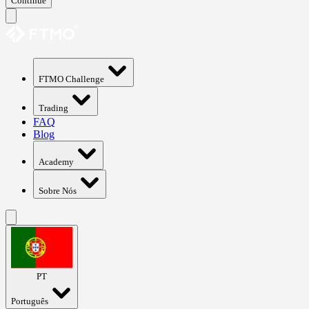
Continue
FTMO Challenge
Trading
FAQ
Blog
Academy
Sobre Nós
PT
Português