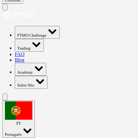
Continue
FTMO Challenge
Trading
FAQ
Blog
Academy
Sobre Nós
PT
Português