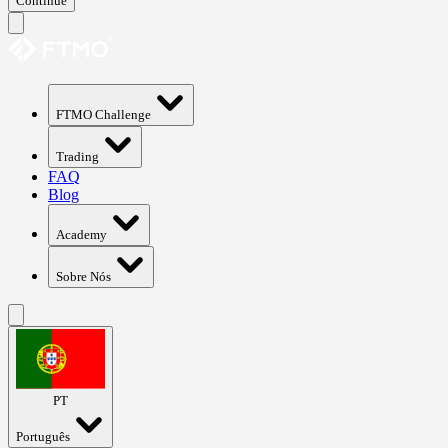
Continue
FTMO Challenge
Trading
FAQ
Blog
Academy
Sobre Nós
PT
Português