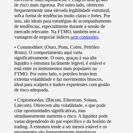
de risco mais rigorosa
. Por outro lado, oferecem
frequentemente uma elevada legibilidade estrutural,
sob a forma de tendências muito claras e fortes. Por
isso, são ideais para estratégias de acompanhamento
de tendências, especialmente durante a sessão de
mercado relevante. Na FTMO, também tem a
vantagem de
negociar índices
sem comissões
.
• Commodities:
(Ouro, Prata, Cobre, Petróleo
Bruto). O comportamento aqui varia
significativamente. O ouro, graças à sua alta
liquidez e estrutura facilmente legível, é estável e
está entre os instrumentos mais populares na
FTMO. Por outro lado, o petróleo bruto tem
extrema volatilidade e faz movimentos bruscos,
ideal para scalpers e traders experientes com gestão
de risco adequada.
•
Criptomoedas:
(Bitcoin, Ethereum, Solana,
Litecoin). Oferecem alta volatilidade, o que pode
criar oportunidades significativas, mas
simultaneamente
aumenta o risco
. A liquidez pode
variar dependendo do par específico e do horário de
trading. A estrutura tende a ser menos estável e os
movimentos são frequentemente impulsivos
.