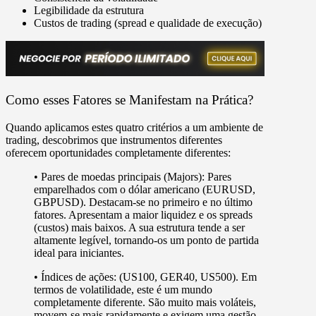
Legibilidade da estrutura
Custos de trading (spread e qualidade de execução)
Como esses Fatores se Manifestam na Prática?
Quando aplicamos estes quatro critérios a um ambiente de
trading, descobrimos que instrumentos diferentes
oferecem oportunidades completamente diferentes:
•
Pares de moedas principais (Majors):
Pares
emparelhados com o dólar americano (EURUSD,
GBPUSD). Destacam-se no primeiro e no último
fatores. Apresentam a
maior liquidez
e os
spreads
(custos) mais baixos
. A sua estrutura tende a ser
altamente legível, tornando-os um ponto de partida
ideal para iniciantes.
•
Índices de ações:
(US100, GER40, US500). Em
termos de volatilidade, este é um mundo
completamente diferente. São muito
mais voláteis
,
movem-se mais rapidamente e
exigem uma gestão