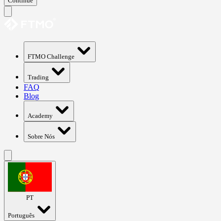
Continue
FTMO Challenge
Trading
FAQ
Blog
Academy
Sobre Nós
PT
Português