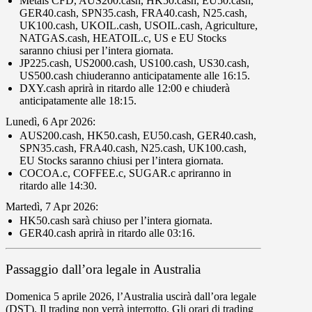
Metals CFD
,
AUS200.cash
,
HK50.cash
,
EU50.cash
,
GER40.cash
,
SPN35.cash
,
FRA40.cash
,
N25.cash
,
UK100.cash
,
UKOIL.cash
,
USOIL.cash
,
Agriculture
,
NATGAS.cash
,
HEATOIL.c
,
US
e
EU Stocks
saranno chiusi per l’
intera giornata
.
JP225.cash
,
US2000.cash
,
US100.cash
,
US30.cash
,
US500.cash
chiuderanno anticipatamente alle
16
:
15
.
DXY.cash
aprirà in ritardo alle
12
:
00
e chiuderà
anticipatamente alle
18
:
15
.
Lunedì
,
6 Apr 2026
:
AUS200.cash
,
HK50.cash
,
EU50.cash
,
GER40.cash
,
SPN35.cash
,
FRA40.cash
,
N25.cash
,
UK100.cash
,
EU Stocks
saranno chiusi per l’
intera
giornata
.
COCOA.c
,
COFFEE.c
,
SUGAR.c
apriranno in
ritardo alle
14
:
30
.
Martedì
,
7 Apr 2026
:
HK50.cash
sarà chiuso per l’
intera giornata
.
GER40.cash
aprirà in ritardo alle
03
:
16
.
Passaggio dall’ora legale in Australia
Domenica
5 aprile 2026
, l’Australia uscirà dall’ora legale
(DST). Il trading non verrà interrotto. Gli orari di trading