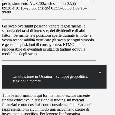
per lo strumento
AUS200.cash
saranno
02
:
55
–
09
:
30
e
10
:
15
–
23
:
55,
anziché
01
:
55
–
08
:
30
e
09
:
15
–
22
:
55
.
Gli
swap
overnight possono variare regolarmente, a
seconda dei tassi di interesse, dei dividendi e di altri
fattori. Se mantenete posizioni aperte durante la notte, è
vostra responsabilità verificare gli swap per ogni simbolo
e gestire le posizioni di conseguenza. FTMO non è
responsabile di eventuali risultati di trading dovuti a
modifiche degli swap.
La situazione in Ucraina – sviluppi geopolitici,
sanzioni e mercati
Tutte le informazioni qui fornite hanno esclusivamente
finalità educative in relazione al trading sui mercati
finanziari e non costituiscono consulenza finanziaria né
rappresentano in alcun modo una raccomandazione di
investimento specifica. Per leggere l’informativa