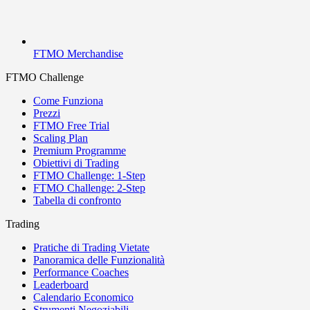
FTMO Merchandise
FTMO Challenge
Come Funziona
Prezzi
FTMO Free Trial
Scaling Plan
Premium Programme
Obiettivi di Trading
FTMO Challenge: 1-Step
FTMO Challenge: 2-Step
Tabella di confronto
Trading
Pratiche di Trading Vietate
Panoramica delle Funzionalità
Performance Coaches
Leaderboard
Calendario Economico
Strumenti Negoziabili