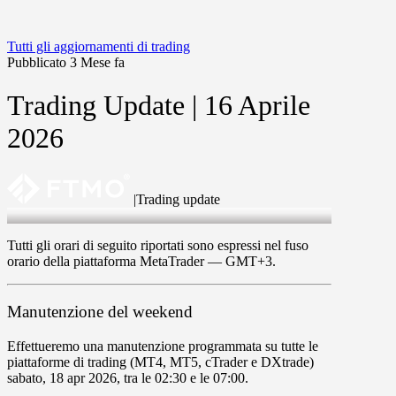
Tutti gli aggiornamenti di trading
Pubblicato 3 Mese fa
Trading Update | 16 Aprile
2026
|
Trading update
16 Apr 2026
Tutti gli orari di seguito riportati sono espressi nel fuso
orario della piattaforma MetaTrader —
GMT+3
.
Manutenzione del weekend
Effettueremo una manutenzione programmata su tutte le
piattaforme di trading (
MT4
,
MT5
,
cTrader
e
DXtrade
)
sabato
,
18 apr 2026
, tra le
02
:
30
e le
07
:
0
0
.