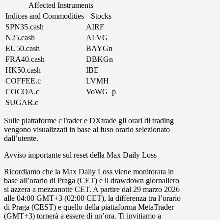
Affected Instruments
Indices and Commodities
Stocks
SPN35.cash
AIRF
N25.cash
ALVG
EU50.cash
BAYGn
FRA40.cash
DBKGn
HK50.cash
IBE
COFFEE.c
LVMH
COCOA.c
VoWG_p
SUGAR.c
Sulle piattaforme
cTrader
e
DXtrade
gli orari di trading
vengono visualizzati in base al fuso orario selezionato
dall’utente.
Avviso importante sul reset della Max Daily Loss
Ricordiamo che la Max Daily Loss viene monitorata in
base all’
orario di Praga
(
CET
) e il drawdown giornaliero
si azzera a mezzanotte CET. A partire dal
29 marzo 2026
alle
04:00 GMT+3
(
02:00 CET
),
la differenza tra l’orario
di Praga (CEST) e quello della piattaforma MetaTrader
(GMT+3) tornerà a essere di un’ora
. Ti invitiamo a