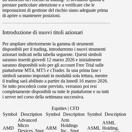
prestare particolare attenzione e a verificare che le
impostazioni di gestione del rischio siano adeguate prima
di aprire o mantenere posizioni.
Introduzione di nuovi titoli azionari
Per ampliare ulteriormente la gamma di strumenti
disponibili per il trading, introdurremo i nuovi strumenti
azionari indicati nella tabella seguente. Questi simboli
saranno inseriti
giovedì 12 marzo 2026
e inizialmente
saranno disponibili solo per gli account
Free Trial
sulle
piattaforme
MT4
,
MT5
e
cTrader
. In una prima fase i
simboli saranno impostati in modalità
sola lettura
, mentre
il trading sarà abilitato a partire da
lunedì 16 marzo 2026
.
Se tutto procederà come previsto, verranno poi resi
completamente disponibili su tutte le piattaforme e su tutti
i server nel corso della settimana successiva.
Equities | CFD
Symbol
Description
Symbol
Description
Symbol
Description
Advanced
Arm
ASML
Micro
Holdings
AMD
ARM
ASML
Holding,
Devices, Spot
Inc., Spot