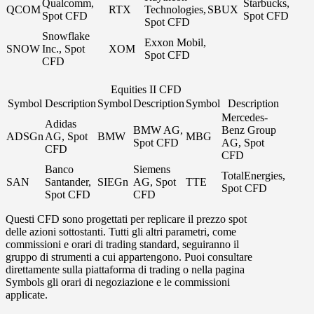
Qualcomm,
Starbucks,
QCOM
RTX
Technologies,
SBUX
Spot CFD
Spot CFD
Spot CFD
Snowflake
Exxon Mobil,
SNOW
Inc., Spot
XOM
Spot CFD
CFD
Equities II CFD
Symbol
Description
Symbol
Description
Symbol
Description
Mercedes-
Adidas
BMW AG,
Benz Group
ADSGn
AG, Spot
BMW
MBG
Spot CFD
AG, Spot
CFD
CFD
Banco
Siemens
TotalEnergies,
SAN
Santander,
SIEGn
AG, Spot
TTE
Spot CFD
Spot CFD
CFD
Questi CFD sono progettati per replicare il prezzo spot
delle azioni sottostanti. Tutti gli altri parametri, come
commissioni e orari di trading standard, seguiranno il
gruppo di strumenti a cui appartengono. Puoi consultare
direttamente sulla piattaforma di trading o nella pagina
Symbols
gli orari di negoziazione e le commissioni
applicate.