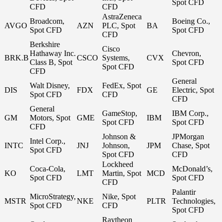
Spot CFD
CFD
CFD
AstraZeneca
Broadcom,
Boeing Co.,
AVGO
AZN
PLC, Spot
BA
Spot CFD
Spot CFD
CFD
Berkshire
Cisco
Hathaway Inc.
Chevron,
BRK.B
CSCO
Systems,
CVX
Class B, Spot
Spot CFD
Spot CFD
CFD
General
Walt Disney,
FedEx, Spot
DIS
FDX
GE
Electric, Spot
Spot CFD
CFD
CFD
General
GameStop,
IBM Corp.,
GM
Motors, Spot
GME
IBM
Spot CFD
Spot CFD
CFD
Johnson &
JPMorgan
Intel Corp.,
INTC
JNJ
Johnson,
JPM
Chase, Spot
Spot CFD
Spot CFD
CFD
Lockheed
Coca-Cola,
McDonald’s,
KO
LMT
Martin, Spot
MCD
Spot CFD
Spot CFD
CFD
Palantir
MicroStrategy,
Nike, Spot
MSTR
NKE
PLTR
Technologies,
Spot CFD
CFD
Spot CFD
Raytheon