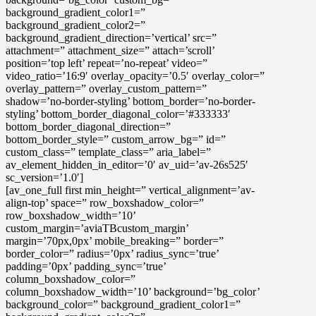
background_gradient_color1=”
background_gradient_color2=”
background_gradient_direction=’vertical’ src=”
attachment=” attachment_size=” attach=’scroll’
position=’top left’ repeat=’no-repeat’ video=”
video_ratio=’16:9′ overlay_opacity=’0.5′ overlay_color=”
overlay_pattern=” overlay_custom_pattern=”
shadow=’no-border-styling’ bottom_border=’no-border-
styling’ bottom_border_diagonal_color=’#333333′
bottom_border_diagonal_direction=”
bottom_border_style=” custom_arrow_bg=” id=”
custom_class=” template_class=” aria_label=”
av_element_hidden_in_editor=’0′ av_uid=’av-26s525′
sc_version=’1.0′]
[av_one_full first min_height=” vertical_alignment=’av-
align-top’ space=” row_boxshadow_color=”
row_boxshadow_width=’10’
custom_margin=’aviaTBcustom_margin’
margin=’70px,0px’ mobile_breaking=” border=”
border_color=” radius=’0px’ radius_sync=’true’
padding=’0px’ padding_sync=’true’
column_boxshadow_color=”
column_boxshadow_width=’10’ background=’bg_color’
background_color=” background_gradient_color1=”