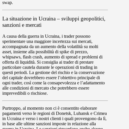
swap.
La situazione in Ucraina – sviluppi geopolitici,
sanzioni e mercati
A causa della guerra in Ucraina, i trader possono
sperimentare una maggiore incertezza sui mercati,
accompagnata da un
aumento della volatilità
su molti
asset, insieme alla possibilità di
spike di prezzo
,
whipsaws,
flash crash
,
aumento di spread
e
problemi di
offerta di liquidità
. Si consiglia ai trader di prestare
particolare cautela durante le operazioni di trading in
questi periodi.
La gestione del rischio e la conservazione
del capitale
dovrebbero essere l’obiettivo principale di
ogni trader, così come la consapevolezza e l’adattamento
alle condizioni di mercato che potrebbero essere
imprevedibili o rischiose.
Purtroppo, al momento non ci è consentito elaborare
pagamenti verso le regioni di Donetsk, Luhansk e Crimea
in Ucraina
e verso i nostri clienti i quali provengono da lì,
in base alle ultime sanzioni imposte in relazione alla
guerra in Ucraina. Le sanzioni riguardano anche alcune