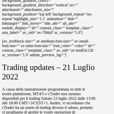
background_gradient_color2=”
background_gradient_direction=’vertical’ src=”
attachment=” attachment_size=”
background_position=’top left’ background_repeat=’no-
repeat’ highlight_size=’1.1′ animation=” link=”
linktarget=” link_hover=” title_attr=” alt_attr=”
mobile_display=” id=” custom_class=” template_class=”
aria_label=” av_uid=’av-70hkil’ sc_version=’1.0′]
[av_textblock size=” av-medium-font-size=” av-small-
font-size=” av-mini-font-size=” font_color=” color=” id=”
custom_class=” template_class=” av_uid=’av-km83x12k’
sc_version=’1.0′ admin_preview_bg=”]
Trading updates – 21 Luglio
2022
A causa della manutenzione programmata su tutte le
nostre piattaforme,
MT4/5
e
cTrader
non saranno
disponibili per il trading
Sabato 23 luglio 2022
dalle
13:00
alle
18:00
GMT+3/CEST+1. Inoltre, vi ricordiamo che
cTrader ha un orario di trading diverso il sabato, pertanto
vi preghiamo di gestire le vostre operazioni di