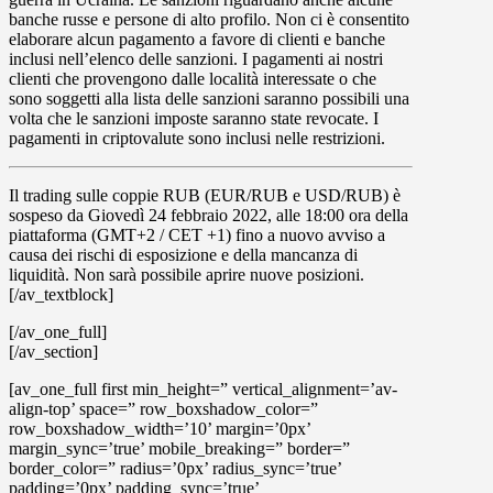
banche russe e persone di alto profilo. Non ci è consentito
elaborare alcun pagamento a favore di clienti e banche
inclusi nell’elenco delle sanzioni. I pagamenti ai nostri
clienti che provengono dalle località interessate o che
sono soggetti alla lista delle sanzioni saranno possibili una
volta che le sanzioni imposte saranno state revocate. I
pagamenti in criptovalute sono inclusi nelle restrizioni.
Il trading sulle coppie
RUB
(EUR/RUB e USD/RUB) è
sospeso
da
Giovedì 24 febbraio 2022, alle 18:00
ora della
piattaforma (GMT+2 / CET +1) fino a nuovo avviso a
causa dei rischi di esposizione e della mancanza di
liquidità. Non sarà possibile aprire nuove posizioni.
[/av_textblock]
[/av_one_full]
[/av_section]
[av_one_full first min_height=” vertical_alignment=’av-
align-top’ space=” row_boxshadow_color=”
row_boxshadow_width=’10’ margin=’0px’
margin_sync=’true’ mobile_breaking=” border=”
border_color=” radius=’0px’ radius_sync=’true’
padding=’0px’ padding_sync=’true’