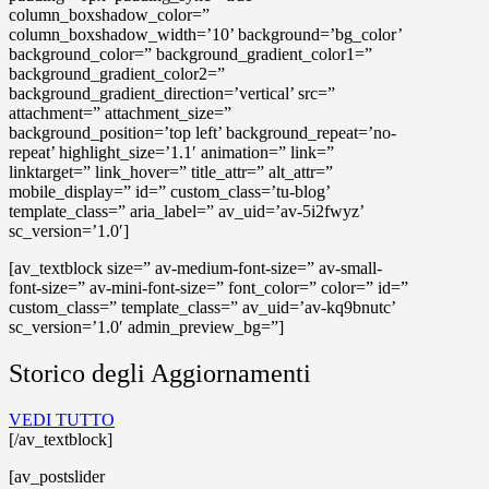
column_boxshadow_color=”
column_boxshadow_width=’10’ background=’bg_color’
background_color=” background_gradient_color1=”
background_gradient_color2=”
background_gradient_direction=’vertical’ src=”
attachment=” attachment_size=”
background_position=’top left’ background_repeat=’no-
repeat’ highlight_size=’1.1′ animation=” link=”
linktarget=” link_hover=” title_attr=” alt_attr=”
mobile_display=” id=” custom_class=’tu-blog’
template_class=” aria_label=” av_uid=’av-5i2fwyz’
sc_version=’1.0′]
[av_textblock size=” av-medium-font-size=” av-small-
font-size=” av-mini-font-size=” font_color=” color=” id=”
custom_class=” template_class=” av_uid=’av-kq9bnutc’
sc_version=’1.0′ admin_preview_bg=”]
Storico degli Aggiornamenti
VEDI TUTTO
[/av_textblock]
[av_postslider