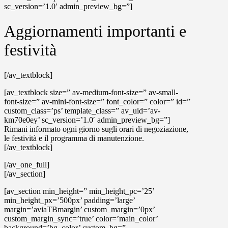
sc_version=’1.0′ admin_preview_bg=”]
Aggiornamenti importanti e
festività
[/av_textblock]
[av_textblock size=” av-medium-font-size=” av-small-
font-size=” av-mini-font-size=” font_color=” color=” id=”
custom_class=’ps’ template_class=” av_uid=’av-
km70e0ey’ sc_version=’1.0′ admin_preview_bg=”]
Rimani informato ogni giorno sugli orari di negoziazione,
le festività e il programma di manutenzione.
[/av_textblock]
[/av_one_full]
[/av_section]
[av_section min_height=” min_height_pc=’25’
min_height_px=’500px’ padding=’large’
margin=’aviaTBmargin’ custom_margin=’0px’
custom_margin_sync=’true’ color=’main_color’
background=’bg_color’ custom_bg=”