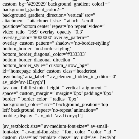
custom_bg=’#292929′ background_gradient_color1=”
background_gradient_color2=”
background_gradient_direction=’vertical’ src=”
attachment=” attachment_size=” attach=’scroll’
position=’bottom center’ repeat=’no-repeat’ video=”
video_ratio=’16:9′ overlay_opacity=’0.3′
overlay_color=’#000000′ overlay_pattern=”
overlay_custom_pattern=” shadow=’no-border-styling’
bottom_border=’no-border-styling’
bottom_border_diagonal_color=’#333333′
bottom_border_diagonal_direction=”
bottom_border_style=” custom_arrow_bg=”
id=’homepage_slider’ custom_class=’headertest
psycholog’ aria_label=” av_element_hidden_in_editor=’0′
av_uid=’av-1l3syqh’]
[av_one_full first min_height=” vertical_alignment=”
space=” custom_margin=” margin=’0px’ padding=’0px’
border=” border_color=” radius=’0px’
background_color=” src=” background_position=’top
left’ background_repeat=’no-repeat’ animation=”
mobile_display=” av_uid=’av-1ixmyq1′]
[av_textblock size=” av-medium-font-size=” av-small-
font-size=” av-mini-font-size=” font_color=” color=” id=”
custom_class=’ps’ template_class=” av_uid=’av-1hw4vbt’