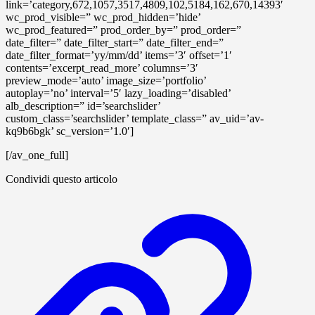
link=’category,672,1057,3517,4809,102,5184,162,670,14393′
wc_prod_visible=” wc_prod_hidden=’hide’
wc_prod_featured=” prod_order_by=” prod_order=”
date_filter=” date_filter_start=” date_filter_end=”
date_filter_format=’yy/mm/dd’ items=’3′ offset=’1′
contents=’excerpt_read_more’ columns=’3′
preview_mode=’auto’ image_size=’portfolio’
autoplay=’no’ interval=’5′ lazy_loading=’disabled’
alb_description=” id=’searchslider’
custom_class=’searchslider’ template_class=” av_uid=’av-
kq9b6bgk’ sc_version=’1.0′]
[/av_one_full]
Condividi questo articolo