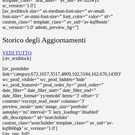
template_class=” aria_label=” av_uid=’av-5i2fwyz’
sc_version=’1.0′]
[av_textblock size=” av-medium-font-size=” av-small-
font-size=” av-mini-font-size=” font_color=” color=” id=”
custom_class=” template_class=” av_uid=’av-kq9bnutc’
sc_version=’1.0′ admin_preview_bg=”]
Storico degli Aggiornamenti
VEDI TUTTO
[/av_textblock]
[av_postslider
link=’category,672,1057,3517,4809,102,5184,162,670,14393′
wc_prod_visible=” wc_prod_hidden=’hide’
wc_prod_featured=” prod_order_by=” prod_order=”
date_filter=” date_filter_start=” date_filter_end=”
date_filter_format=’yy/mm/dd’ items=’3′ offset=’1′
contents=’excerpt_read_more’ columns=’3′
preview_mode=’auto’ image_size=’portfolio’
autoplay=’no’ interval=’5′ lazy_loading=’disabled’
alb_description=” id=’searchslider’
custom_class=’searchslider’ template_class=” av_uid=’av-
kq9b6bgk’ sc_version=’1.0′]
[/av_one_full]