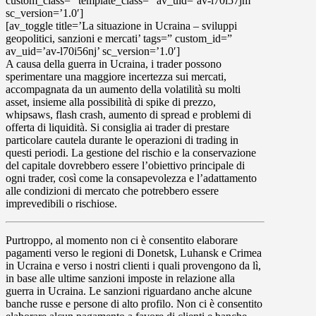
custom_class=” template_class=” av_uid=’av-l70i57jm’
sc_version=’1.0′]
[av_toggle title=’La situazione in Ucraina – sviluppi
geopolitici, sanzioni e mercati’ tags=” custom_id=”
av_uid=’av-l70i56nj’ sc_version=’1.0′]
A causa della guerra in Ucraina, i trader possono
sperimentare una maggiore incertezza sui mercati,
accompagnata da un
aumento della volatilità
su molti
asset, insieme alla possibilità di
spike di prezzo
,
whipsaws,
flash crash
,
aumento di spread
e
problemi di
offerta di liquidità
. Si consiglia ai trader di prestare
particolare cautela durante le operazioni di trading in
questi periodi.
La gestione del rischio e la conservazione
del capitale
dovrebbero essere l’obiettivo principale di
ogni trader, così come la consapevolezza e l’adattamento
alle condizioni di mercato che potrebbero essere
imprevedibili o rischiose.
Purtroppo, al momento non ci è consentito elaborare
pagamenti verso le regioni di Donetsk, Luhansk e Crimea
in Ucraina
e verso i nostri clienti i quali provengono da lì,
in base alle ultime sanzioni imposte in relazione alla
guerra in Ucraina. Le sanzioni riguardano anche alcune
banche russe e persone di alto profilo. Non ci è consentito