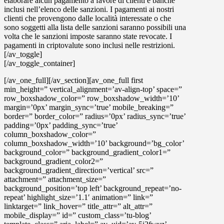
elaborare alcun pagamento a favore di clienti e banche
inclusi nell’elenco delle sanzioni. I pagamenti ai nostri
clienti che provengono dalle località interessate o che
sono soggetti alla lista delle sanzioni saranno possibili una
volta che le sanzioni imposte saranno state revocate. I
pagamenti in criptovalute sono inclusi nelle restrizioni.
[/av_toggle]
[/av_toggle_container]
[/av_one_full][/av_section][av_one_full first
min_height=” vertical_alignment=’av-align-top’ space=”
row_boxshadow_color=” row_boxshadow_width=’10’
margin=’0px’ margin_sync=’true’ mobile_breaking=”
border=” border_color=” radius=’0px’ radius_sync=’true’
padding=’0px’ padding_sync=’true’
column_boxshadow_color=”
column_boxshadow_width=’10’ background=’bg_color’
background_color=” background_gradient_color1=”
background_gradient_color2=”
background_gradient_direction=’vertical’ src=”
attachment=” attachment_size=”
background_position=’top left’ background_repeat=’no-
repeat’ highlight_size=’1.1′ animation=” link=”
linktarget=” link_hover=” title_attr=” alt_attr=”
mobile_display=” id=” custom_class=’tu-blog’