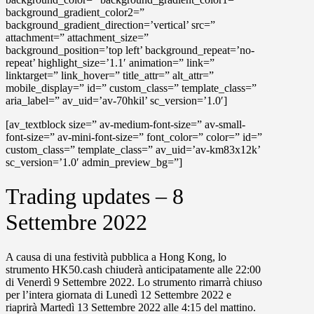
background_gradient_color2=”
background_gradient_direction=’vertical’ src=”
attachment=” attachment_size=”
background_position=’top left’ background_repeat=’no-
repeat’ highlight_size=’1.1′ animation=” link=”
linktarget=” link_hover=” title_attr=” alt_attr=”
mobile_display=” id=” custom_class=” template_class=”
aria_label=” av_uid=’av-70hkil’ sc_version=’1.0′]
[av_textblock size=” av-medium-font-size=” av-small-
font-size=” av-mini-font-size=” font_color=” color=” id=”
custom_class=” template_class=” av_uid=’av-km83x12k’
sc_version=’1.0′ admin_preview_bg=”]
Trading updates – 8
Settembre 2022
A causa di una festività pubblica a Hong Kong, lo
strumento
HK50.cash
chiuderà anticipatamente alle
22:00
di
Venerdì 9 Settembre 2022
. Lo strumento rimarrà chiuso
per l’intera giornata di
Lunedì 12 Settembre 2022
e
riaprirà
Martedì 13 Settembre 2022
alle
4:15 del mattino
.