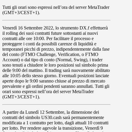
Tutti gli orari sono espressi nell’ora del server MetaTrader
(GMT+3/CEST+1).
Venerdì 16 Settembre 2022
, lo strumento
DX.f
effettuerà
il rolling dei suoi contratti future sottostanti ai nuovi
contratti alle ore
10:00
. Per facilitare il processo e
proteggere i conti da possibili carenze di liquidità e
temporanei picchi di prezzo, indipendentemente dalla fase
del conto (FTMO Challenge, Verification, o FTMO
Account) o dal tipo di conto (Normal, Swing), i trader
sono tenuti a chiudere le loro posizioni sul simbolo prima
delle
9:00
del mattino. Il trading sarà nuovamente abilitato
alle
10:05
dello stesso giorno. Eventuali posizioni lasciate
aperte dopo le 9:00 saranno chiuse al prezzo di mercato
prevalente e gli ordini pendenti saranno annullati. Tutti gli
orari sono espressi nell’ora del server MetaTrader
(GMT+3/CEST+1).
A partire da
Lunedì 12 Settembre
, la dimensione dei
contratti del simbolo US30.cash sarà permanentemente
modificata a 1 contratto per lotto, dagli attuali 10 contratti
per lotto. Per rendere agevole la transizione,
Venerdì 9