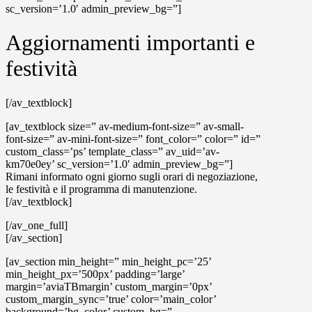
sc_version=’1.0′ admin_preview_bg=”]
Aggiornamenti importanti e
festività
[/av_textblock]
[av_textblock size=” av-medium-font-size=” av-small-
font-size=” av-mini-font-size=” font_color=” color=” id=”
custom_class=’ps’ template_class=” av_uid=’av-
km70e0ey’ sc_version=’1.0′ admin_preview_bg=”]
Rimani informato ogni giorno sugli orari di negoziazione,
le festività e il programma di manutenzione.
[/av_textblock]
[/av_one_full]
[/av_section]
[av_section min_height=” min_height_pc=’25’
min_height_px=’500px’ padding=’large’
margin=’aviaTBmargin’ custom_margin=’0px’
custom_margin_sync=’true’ color=’main_color’
background=’bg_color’ custom_bg=”