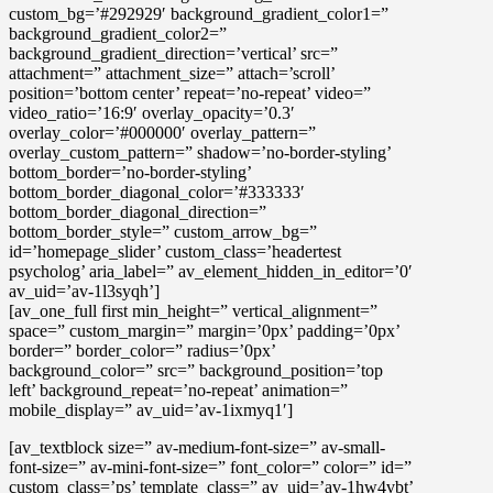
custom_bg=’#292929′ background_gradient_color1=”
background_gradient_color2=”
background_gradient_direction=’vertical’ src=”
attachment=” attachment_size=” attach=’scroll’
position=’bottom center’ repeat=’no-repeat’ video=”
video_ratio=’16:9′ overlay_opacity=’0.3′
overlay_color=’#000000′ overlay_pattern=”
overlay_custom_pattern=” shadow=’no-border-styling’
bottom_border=’no-border-styling’
bottom_border_diagonal_color=’#333333′
bottom_border_diagonal_direction=”
bottom_border_style=” custom_arrow_bg=”
id=’homepage_slider’ custom_class=’headertest
psycholog’ aria_label=” av_element_hidden_in_editor=’0′
av_uid=’av-1l3syqh’]
[av_one_full first min_height=” vertical_alignment=”
space=” custom_margin=” margin=’0px’ padding=’0px’
border=” border_color=” radius=’0px’
background_color=” src=” background_position=’top
left’ background_repeat=’no-repeat’ animation=”
mobile_display=” av_uid=’av-1ixmyq1′]
[av_textblock size=” av-medium-font-size=” av-small-
font-size=” av-mini-font-size=” font_color=” color=” id=”
custom_class=’ps’ template_class=” av_uid=’av-1hw4vbt’