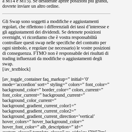
a
MT4
e
MT5
). Se desiderate aprire posizioni più grandi,
dovrete inviare un altro ordine.
Gli
Swap
sono soggetti a modifiche e aggiustamenti
regolari, che riflettono i differenziali dei tassi d’interesse e
gli aggiustamenti dei dividendi. Se detenete posizioni
overnight, vi ricordiamo che è vostra responsabilità
controllare questi swap nelle specifiche del contratto per
ogni simbolo, e regolare (se necessario) le vostre posizioni
di conseguenza. FTMO non è responsabile dei risultati di
trading influenzati da modifiche o aggiustamenti degli
swap.
[/av_textblock]
[av_toggle_container faq_markup=” initial=’0′
mode=’accordion’ sort=” styling=” colors=” font_color=”
background_color=” border_color=” colors_current=”
font_color_current=” background_current=”
background_color_current=”
background_gradient_current_color1=”
background_gradient_current_color2=”
background_gradient_current_direction=’vertical’
hover_colors=” hover_background_color=”
hover_font_color=” alb_description=” id=”