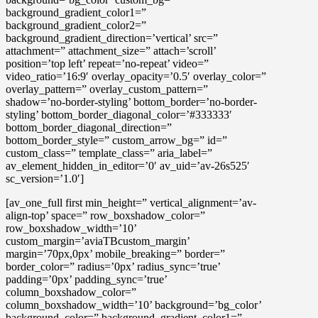
background_gradient_color1=”
background_gradient_color2=”
background_gradient_direction=’vertical’ src=”
attachment=” attachment_size=” attach=’scroll’
position=’top left’ repeat=’no-repeat’ video=”
video_ratio=’16:9′ overlay_opacity=’0.5′ overlay_color=”
overlay_pattern=” overlay_custom_pattern=”
shadow=’no-border-styling’ bottom_border=’no-border-
styling’ bottom_border_diagonal_color=’#333333′
bottom_border_diagonal_direction=”
bottom_border_style=” custom_arrow_bg=” id=”
custom_class=” template_class=” aria_label=”
av_element_hidden_in_editor=’0′ av_uid=’av-26s525′
sc_version=’1.0′]
[av_one_full first min_height=” vertical_alignment=’av-
align-top’ space=” row_boxshadow_color=”
row_boxshadow_width=’10’
custom_margin=’aviaTBcustom_margin’
margin=’70px,0px’ mobile_breaking=” border=”
border_color=” radius=’0px’ radius_sync=’true’
padding=’0px’ padding_sync=’true’
column_boxshadow_color=”
column_boxshadow_width=’10’ background=’bg_color’
background_color=” background_gradient_color1=”