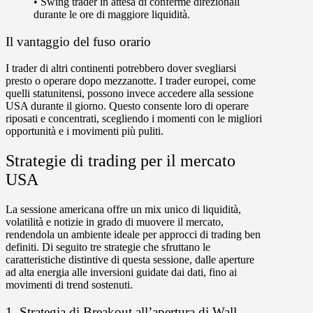
• Swing trader in attesa di conferme direzionali
durante le ore di maggiore liquidità.
Il vantaggio del fuso orario
I trader di altri continenti potrebbero dover svegliarsi
presto o operare dopo mezzanotte. I trader europei, come
quelli statunitensi, possono invece accedere alla sessione
USA durante il giorno. Questo consente loro di operare
riposati e concentrati, scegliendo i momenti con le migliori
opportunità e i movimenti più puliti.
Strategie di trading per il mercato
USA
La sessione americana offre un mix unico di liquidità,
volatilità e notizie in grado di muovere il mercato,
rendendola un ambiente ideale per approcci di trading ben
definiti. Di seguito tre strategie che sfruttano le
caratteristiche distintive di questa sessione, dalle aperture
ad alta energia alle inversioni guidate dai dati, fino ai
movimenti di trend sostenuti.
1. Strategia di Breakout all’apertura di Wall