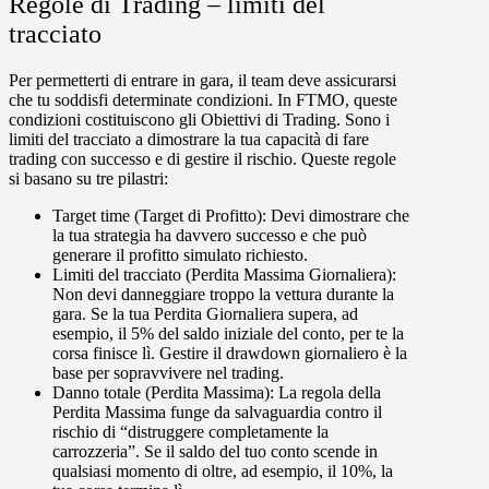
Regole di Trading – limiti del
tracciato
Per permetterti di entrare in gara, il team deve assicurarsi
che tu soddisfi determinate condizioni. In FTMO, queste
condizioni costituiscono gli Obiettivi di Trading. Sono i
limiti del tracciato a dimostrare la tua capacità di fare
trading con successo e di gestire il rischio. Queste regole
si basano su tre pilastri:
Target time (Target di Profitto):
Devi dimostrare che
la tua strategia ha davvero successo e che può
generare il profitto simulato richiesto.
Limiti del tracciato (Perdita Massima Giornaliera):
Non devi danneggiare troppo la vettura durante la
gara. Se la tua Perdita Giornaliera supera, ad
esempio, il 5% del saldo iniziale del conto, per te la
corsa finisce lì. Gestire il drawdown giornaliero è la
base per sopravvivere nel trading.
Danno totale (Perdita Massima):
La regola della
Perdita Massima funge da salvaguardia contro il
rischio di “distruggere completamente la
carrozzeria”. Se il saldo del tuo conto scende in
qualsiasi momento di oltre, ad esempio, il 10%, la