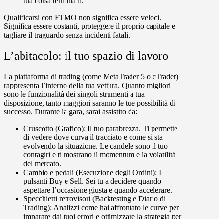
tua corsa termina lì.
Qualificarsi con FTMO non significa essere veloci.
Significa essere costanti, proteggere il proprio capitale e
tagliare il traguardo senza incidenti fatali.
L’abitacolo: il tuo spazio di lavoro
La piattaforma di trading (come MetaTrader 5 o cTrader)
rappresenta l’interno della tua vettura. Quanto migliori
sono le funzionalità dei singoli strumenti a tua
disposizione, tanto maggiori saranno le tue possibilità di
successo. Durante la gara, sarai assistito da:
Cruscotto (Grafico):
Il tuo parabrezza. Ti permette
di vedere dove curva il tracciato e come si sta
evolvendo la situazione. Le candele sono il tuo
contagiri e ti mostrano il momentum e la volatilità
del mercato.
Cambio e pedali (Esecuzione degli Ordini):
I
pulsanti Buy e Sell. Sei tu a decidere quando
aspettare l’occasione giusta e quando accelerare.
Specchietti retrovisori (Backtesting e Diario di
Trading):
Analizzi come hai affrontato le curve per
imparare dai tuoi errori e ottimizzare la strategia per