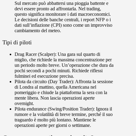
Sul mercato può abbattersi una pioggia battente e
devi essere pronto ad affrontarla. Nel trading,
questo significa monitorare i dati macroeconomici.
Le decisioni delle banche centrali, i report NFP o i
dati sull’inflazione (CPI) sono come un improvviso
cambiamento del meteo.
Tipi di piloti
Drag Racer (Scalper):
Una gara sul quarto di
miglio, che richiede la massima concentrazione per
un periodo molto breve. Un’operazione che dura da
pochi secondi a pochi minuti. Richiede riflessi
fulminei ed esecuzione precisa.
Pilota da circuito (Day Trader):
Affronta la sessione
di Londra al mattino, quella Americana nel
pomeriggio e chiude la piattaforma la sera con la
mente libera. Non lascia operazioni aperte
overnight.
Pilota endurance (Swing/Position Trader):
Ignora il
rumore e la volatilità di breve termine, perché il suo
traguardo è molto più lontano. Mantiene le
operazioni aperte per giorni o settimane.