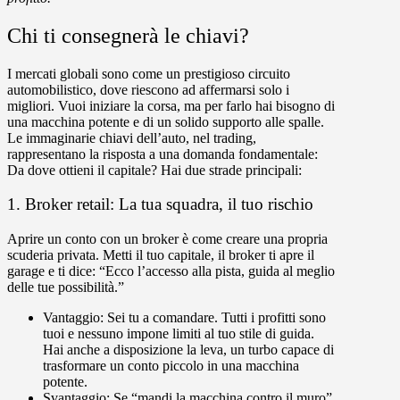
Chi ti consegnerà le chiavi?
I mercati globali sono come un prestigioso circuito
automobilistico, dove riescono ad affermarsi solo i
migliori. Vuoi iniziare la corsa, ma per farlo hai bisogno di
una macchina potente e di un solido supporto alle spalle.
Le immaginarie chiavi dell’auto, nel trading,
rappresentano la risposta a una domanda fondamentale:
Da dove ottieni il capitale?
Hai due strade principali:
1. Broker retail: La tua squadra, il tuo rischio
Aprire un conto con un broker è come creare una propria
scuderia privata. Metti il tuo capitale, il broker ti apre il
garage e ti dice: “Ecco l’accesso alla pista, guida al meglio
delle tue possibilità.”
Vantaggio:
Sei tu a comandare. Tutti i profitti sono
tuoi e nessuno impone limiti al tuo stile di guida.
Hai anche a disposizione la leva, un turbo capace di
trasformare un conto piccolo in una macchina
potente.
Svantaggio:
Se “mandi la macchina contro il muro”