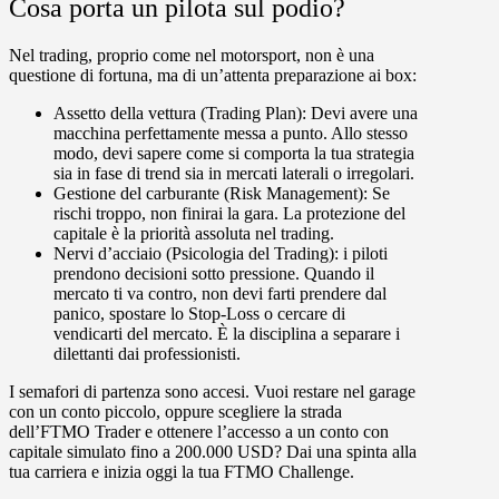
Cosa porta un pilota sul podio?
Nel trading, proprio come nel motorsport, non è una
questione di fortuna, ma di un’attenta preparazione ai box:
Assetto della vettura (Trading Plan):
Devi avere una
macchina perfettamente messa a punto. Allo stesso
modo, devi sapere come si comporta la tua strategia
sia in fase di trend sia in mercati laterali o irregolari.
Gestione del carburante (Risk Management):
Se
rischi troppo, non finirai la gara. La protezione del
capitale è la priorità assoluta nel trading.
Nervi d’acciaio (Psicologia del Trading):
i piloti
prendono decisioni sotto pressione. Quando il
mercato ti va contro, non devi farti prendere dal
panico, spostare lo Stop-Loss o cercare di
vendicarti del mercato. È la disciplina a separare i
dilettanti dai professionisti.
I semafori di partenza sono accesi. Vuoi restare nel garage
con un conto piccolo, oppure scegliere la strada
dell’FTMO Trader e ottenere l’accesso a un conto con
capitale simulato fino a 200.000 USD? Dai una spinta alla
tua carriera e inizia oggi la tua FTMO Challenge.