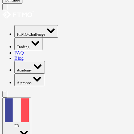
Continue
FTMO Challenge
Trading
FAQ
Blog
Academy
À propos
FR