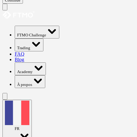
Continue
FTMO Challenge
Trading
FAQ
Blog
Academy
À propos
FR