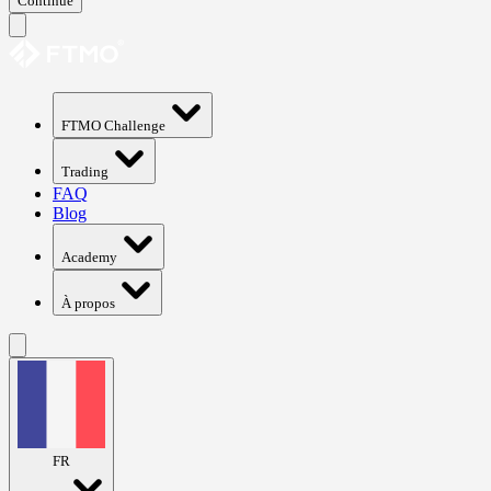
Continue
FTMO Challenge
Trading
FAQ
Blog
Academy
À propos
FR