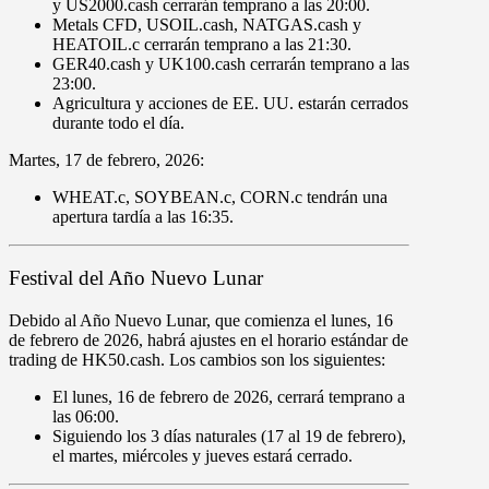
y
US2000.cash
cerrarán temprano a las
20
:
00
.
Metals CFD
,
USOIL.cash
,
NATGAS.cash
y
HEATOIL.c
cerrarán temprano a las
21
:
30
.
GER40.cash
y
UK100.cash
cerrarán temprano a las
23
:
00
.
Agricultura
y
acciones de EE. UU.
estarán
cerrados
durante
todo el día
.
Martes
,
17 de febrero
,
2026
:
WHEAT.c
,
SOYBEAN.c
,
CORN.c
tendrán una
apertura tardía
a las
16
:
35
.
Festival del Año Nuevo Lunar
Debido al Año Nuevo Lunar, que comienza el
lunes
,
16
de febrero de 2026
, habrá ajustes en el horario estándar de
trading de
HK50.cash
. Los cambios son los siguientes:
El
lunes
,
16 de febrero de 2026
,
cerrará temprano
a
las
06
:
00.
Siguiendo
los 3 días naturales
(17 al 19 de febrero),
el
martes
,
miércoles
y
jueves
estará
cerrado
.