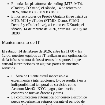
En
todas las plataformas de trading
(
MT5
,
MT4
,
cTrader
y
DXtrade
) el
sábado
,
14 de febrero de
2026
, entre las
03
:
30
y las
04
:
30
En los servidores de Prueba Gratuita (Free Trial) de
MT5
,
MT4
y
cTrader
(
FTMO
–
Demo
,
FTMO
–
Demo2
y
cTrader
Live
), así como en
DXtrade
, el
sábado
,
14 de febrero de 2026
, entre las
14
:
00
y las
18
:
00
.
Mantenimiento de IT
El
sábado
,
14 de febrero
de 2026
, entre las
11
:
00
y las
12
:
00
, nuestros equipos de IT realizarán una optimización
de la infraestructura de los sistemas de soporte, lo que
causará interrupciones en algunas partes de nuestros
servicios.
El Área de Cliente
estará inaccesible o
experimentará interrupciones, lo que resultará en la
indisponibilidad temporal de servicios como
Account MetriX
,
KYC
,
pagos
,
facturación
,
compras de nuevas órdenes
y otros.
La comunicación automática por correo electrónico
puede experimentar retrasos durante el período de