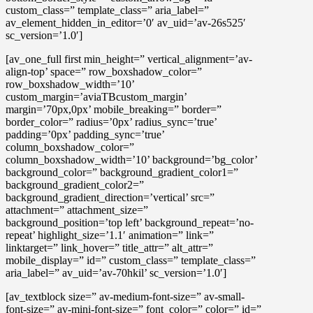
custom_class=” template_class=” aria_label=”
av_element_hidden_in_editor=’0′ av_uid=’av-26s525′
sc_version=’1.0′]
[av_one_full first min_height=” vertical_alignment=’av-
align-top’ space=” row_boxshadow_color=”
row_boxshadow_width=’10’
custom_margin=’aviaTBcustom_margin’
margin=’70px,0px’ mobile_breaking=” border=”
border_color=” radius=’0px’ radius_sync=’true’
padding=’0px’ padding_sync=’true’
column_boxshadow_color=”
column_boxshadow_width=’10’ background=’bg_color’
background_color=” background_gradient_color1=”
background_gradient_color2=”
background_gradient_direction=’vertical’ src=”
attachment=” attachment_size=”
background_position=’top left’ background_repeat=’no-
repeat’ highlight_size=’1.1′ animation=” link=”
linktarget=” link_hover=” title_attr=” alt_attr=”
mobile_display=” id=” custom_class=” template_class=”
aria_label=” av_uid=’av-70hkil’ sc_version=’1.0′]
[av_textblock size=” av-medium-font-size=” av-small-
font-size=” av-mini-font-size=” font_color=” color=” id=”