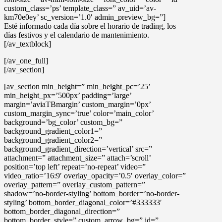
custom_class=’ps’ template_class=” av_uid=’av-
km70e0ey’ sc_version=’1.0′ admin_preview_bg=”]
Esté informado cada día sobre el horario de trading, los
días festivos y el calendario de mantenimiento.
[/av_textblock]
[/av_one_full]
[/av_section]
[av_section min_height=” min_height_pc=’25’
min_height_px=’500px’ padding=’large’
margin=’aviaTBmargin’ custom_margin=’0px’
custom_margin_sync=’true’ color=’main_color’
background=’bg_color’ custom_bg=”
background_gradient_color1=”
background_gradient_color2=”
background_gradient_direction=’vertical’ src=”
attachment=” attachment_size=” attach=’scroll’
position=’top left’ repeat=’no-repeat’ video=”
video_ratio=’16:9′ overlay_opacity=’0.5′ overlay_color=”
overlay_pattern=” overlay_custom_pattern=”
shadow=’no-border-styling’ bottom_border=’no-border-
styling’ bottom_border_diagonal_color=’#333333′
bottom_border_diagonal_direction=”
bottom_border_style=” custom_arrow_bg=” id=”