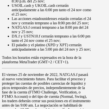
8:30 p.m.
del 25 nov;
USOIL.cash
y
UKOIL.cash
cerrarán
anticipadamente a las
6:00 pm
tanto el
24 nov
como
el
25 nov
;
Las acciones estadounidenses estarán cerradas el
24
nov
y cerrarán temprano a las
8:00 pm
del
25 nov
;
NATGAS.f
cerrará temprano a las
8:00 pm
del
24
nov
y
25 nov
;
DX.f
y
USTN10.f
cerrarán temprano a las
6:00 pm
tanto el
24 nov
como el
25 nov
;
El paladio y el platino (
XPD
y
XPT
) cerrarán
anticipadamente a las
5:00 pm
del
24 nov
y
25 nov
;
Todos los horarios están expresados en la hora de la
plataforma MetaTrader (GMT+2 / CET+1).
El
viernes 25 de noviembre de 2022
,
NATGAS.f
pasará
al nuevo vencimiento futuro. Para facilitar el proceso y
proteger las cuentas de posibles carencias de liquidez y
picos temporales de precios, independientemente de la
fase de la cuenta (FTMO Challenge, Verification, o
FTMO Account) o del tipo de cuenta (Normal, Swing),
los traders deberán cerrar sus posiciones en el instrumento
antes de las
9:00 am
. La negociación se habilitará de