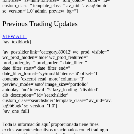
font-size=” av-mini-font-size=” font_color=” color=” id=”
custom_class=” template_class=” av_uid=’av-kq9bnutc’
sc_version=’1.0′ admin_preview_bg=”]
Previous Trading Updates
VIEW ALL
[/av_textblock]
[av_postslider link=’category,89012′ wc_prod_visible=”
wc_prod_hidden=’hide’ wc_prod_featured=”
prod_order_by=” prod_order=” date_filter=”
date_filter_start=” date_filter_end=”
date_filter_format=’yy/mm/dd’ items=’4′ offset=’1′
contents=’excerpt_read_more’ columns=’3′
preview_mode=’auto’ image_size=’portfolio’
autoplay=’no’ interval=’5′ lazy_loading=’disabled’
alb_description=” id=’searchslider’
custom_class=’searchslider’ template_class=” av_uid=’av-
kq9b6bgk’ sc_version=’1.0′]
[/av_one_full]
Toda la información aquí proporcionada tiene fines
exclusivamente educativos relacionados con el trading o