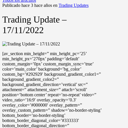
Todos los artículos
Publicado hace 3 hace años en
Trading Updates
Trading Update –
17/11/2022
[av_section min_height=” min_height_pc=’25’
min_height_px=’270px’ padding=’default’
custom_margin=’0px’ custom_margin_sync=’true’
color=’main_color’ background=’bg_color’
custom_bg=’#292929′ background_gradient_color1=”
background_gradient_color2=”
background_gradient_direction=’vertical’ src=”
attachment=” attachment_size=” attach=’scroll’
position=’bottom center’ repeat=’no-repeat’ video=”
video_ratio=’16:9′ overlay_opacity=’0.3′
overlay_color=’#000000′ overlay_pattern=”
overlay_custom_pattern=” shadow=’no-border-styling’
bottom_border=’no-border-styling’
bottom_border_diagonal_color=’#333333′
bottom_border_diagonal_direction=”