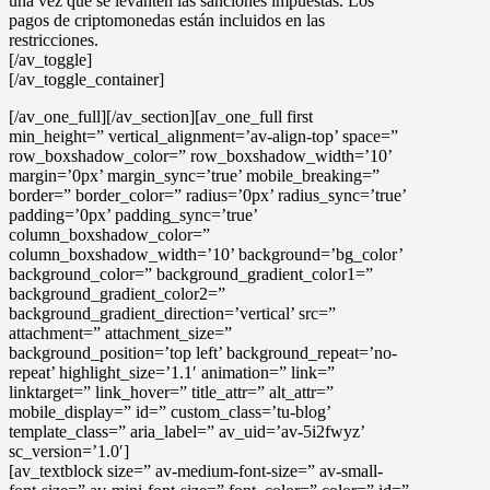
una vez que se levanten las sanciones impuestas. Los
pagos de criptomonedas están incluidos en las
restricciones.
[/av_toggle]
[/av_toggle_container]
[/av_one_full][/av_section][av_one_full first
min_height=” vertical_alignment=’av-align-top’ space=”
row_boxshadow_color=” row_boxshadow_width=’10’
margin=’0px’ margin_sync=’true’ mobile_breaking=”
border=” border_color=” radius=’0px’ radius_sync=’true’
padding=’0px’ padding_sync=’true’
column_boxshadow_color=”
column_boxshadow_width=’10’ background=’bg_color’
background_color=” background_gradient_color1=”
background_gradient_color2=”
background_gradient_direction=’vertical’ src=”
attachment=” attachment_size=”
background_position=’top left’ background_repeat=’no-
repeat’ highlight_size=’1.1′ animation=” link=”
linktarget=” link_hover=” title_attr=” alt_attr=”
mobile_display=” id=” custom_class=’tu-blog’
template_class=” aria_label=” av_uid=’av-5i2fwyz’
sc_version=’1.0′]
[av_textblock size=” av-medium-font-size=” av-small-