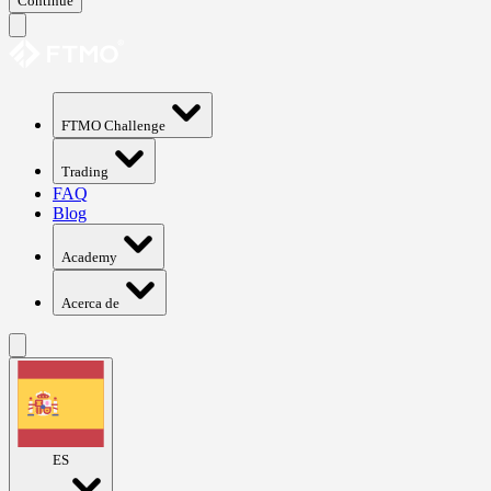
Continue
FTMO Challenge
Trading
FAQ
Blog
Academy
Acerca de
ES