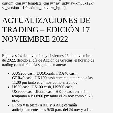
custom_class=” template_class=” av_uid=’av-km83x12k’
sc_version=’1.0′ admin_preview_bg=”]
ACTUALIZACIONES DE
TRADING – EDICIÓN 17
NOVIEMBRE 2022
El
jueves 24 de noviembre
y
el viernes 25 de noviembre
de 2022
, debido al
día de
Acción de Gracias
, el horario de
trading cambiará de la siguiente manera:
AUS200.cash
,
EU50.cash
,
FRA40.cash
,
GER40.cash
,
UK100.cash
cerrarán temprano a las
11:00 pm
tanto el
24 nov
como el
25 nov
;
US30.cash
,
US100.cash
,
US500.cash
,
US2000.cash
,
JP225.cash,
HK50.cash
cerrarán
temprano a las
8:00 pm
tanto el
24 nov
como el
25
nov
;
El oro y la plata (
XAU
y
XAG
) cerrarán
anticipadamente a las
9:30 p.m.
del 24 nov y a las