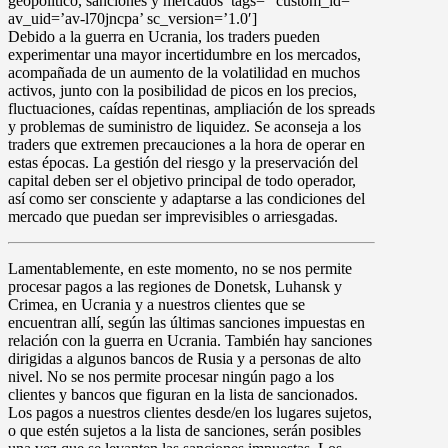
geopolítico, sanciones y mercados’ tags=” custom_id=”
av_uid=’av-l70jncpa’ sc_version=’1.0′]
Debido a la guerra en Ucrania, los traders pueden
experimentar una mayor incertidumbre en los mercados,
acompañada de un
aumento de la volatilidad
en muchos
activos, junto con la posibilidad de
picos en los precios,
fluctuaciones, caídas repentinas, ampliación de los spreads
y problemas de suministro de liquidez
. Se aconseja a los
traders que extremen precauciones a la hora de operar en
estas épocas.
La gestión del riesgo y la preservación del
capital
deben ser el objetivo principal de todo operador,
así como ser consciente y adaptarse a las condiciones del
mercado que puedan ser imprevisibles o arriesgadas.
Lamentablemente, en este momento, no se nos permite
procesar
pagos a las regiones de Donetsk, Luhansk y
Crimea, en Ucrania
y a nuestros clientes que se
encuentran allí, según las últimas sanciones impuestas en
relación con la guerra en Ucrania. También hay sanciones
dirigidas a algunos bancos de Rusia y a personas de alto
nivel. No se nos permite procesar ningún pago a los
clientes y bancos que figuran en la lista de sancionados.
Los pagos a nuestros clientes desde/en los lugares sujetos,
o que estén sujetos a la lista de sanciones, serán posibles