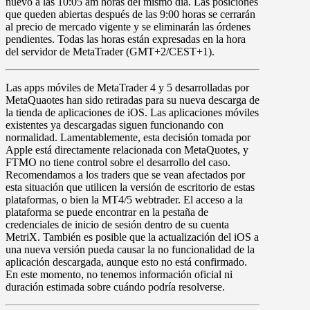
nuevo a las
10:05 am
horas del mismo día. Las posiciones
que queden abiertas después de las 9:00 horas se cerrarán
al precio de mercado vigente y se eliminarán las órdenes
pendientes. Todas las horas están expresadas en la hora
del servidor de MetaTrader (GMT+2/CEST+1).
Las apps móviles de
MetaTrader 4
y
5
desarrolladas por
MetaQuaotes han sido
retiradas para su nueva descarga de
la tienda de aplicaciones de iOS
. Las aplicaciones móviles
existentes ya descargadas siguen funcionando con
normalidad. Lamentablemente, esta decisión tomada por
Apple está directamente relacionada con MetaQuotes, y
FTMO no tiene control sobre el desarrollo del caso.
Recomendamos a los traders que se vean afectados por
esta situación que utilicen la versión de escritorio de estas
plataformas, o bien la MT4/5 webtrader. El acceso a la
plataforma se puede encontrar en la pestaña de
credenciales de inicio de sesión dentro de su cuenta
MetriX. También es posible que la actualización del iOS a
una nueva versión pueda causar la no funcionalidad de la
aplicación descargada, aunque esto no está confirmado.
En este momento, no tenemos información oficial ni
duración estimada sobre cuándo podría resolverse.