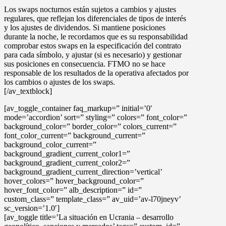
Los
swaps
nocturnos están sujetos a cambios y ajustes
regulares, que reflejan los diferenciales de tipos de interés
y los ajustes de dividendos. Si mantiene posiciones
durante la noche, le recordamos que es su responsabilidad
comprobar estos swaps en la especificación del contrato
para cada símbolo, y ajustar (si es necesario) y gestionar
sus posiciones en consecuencia. FTMO no se hace
responsable de los resultados de la operativa afectados por
los cambios o ajustes de los swaps.
[/av_textblock]
[av_toggle_container faq_markup=” initial=’0′
mode=’accordion’ sort=” styling=” colors=” font_color=”
background_color=” border_color=” colors_current=”
font_color_current=” background_current=”
background_color_current=”
background_gradient_current_color1=”
background_gradient_current_color2=”
background_gradient_current_direction=’vertical’
hover_colors=” hover_background_color=”
hover_font_color=” alb_description=” id=”
custom_class=” template_class=” av_uid=’av-l70jneyv’
sc_version=’1.0′]
[av_toggle title=’La situación en Ucrania – desarrollo