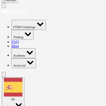
Continue
FTMO Challenge
Trading
FAQ
Blog
Academy
Acerca de
ES