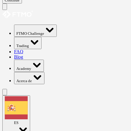
Continue
FTMO Challenge
Trading
FAQ
Blog
Academy
Acerca de
ES