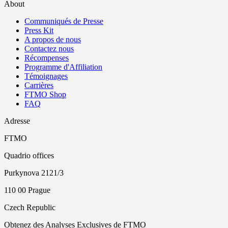
About
Communiqués de Presse
Press Kit
A propos de nous
Contactez nous
Récompenses
Programme d'Affiliation
Témoignages
Carrières
FTMO Shop
FAQ
Adresse
FTMO
Quadrio offices
Purkynova 2121/3
110 00 Prague
Czech Republic
Obtenez des Analyses Exclusives de FTMO