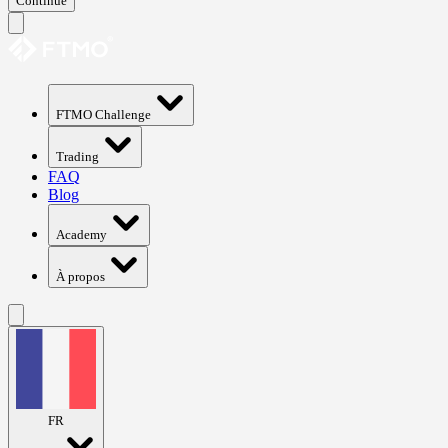
Continue
FTMO Challenge
Trading
FAQ
Blog
Academy
À propos
FR