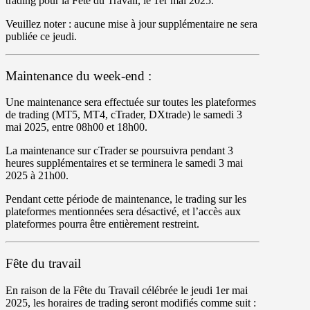
trading pour la Fête du Travail, le 1er mai 2025.
Veuillez noter : aucune mise à jour supplémentaire ne sera
publiée ce jeudi.
Maintenance du week-end :
Une maintenance sera effectuée sur toutes les plateformes
de trading (
MT5, MT4, cTrader, DXtrade
) le
samedi 3
mai
2025, entre
08h00
et
18h00
.
La maintenance sur
cTrader
se poursuivra pendant 3
heures supplémentaires et se terminera le s
amedi 3 mai
2025 à 21h00
.
Pendant cette période de maintenance, le trading sur les
plateformes mentionnées sera désactivé, et l’accès aux
plateformes pourra être entièrement restreint.
Fête du travail
En raison de la Fête du Travail célébrée le
jeudi 1er
mai
2025, les horaires de trading seront modifiés comme suit :