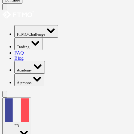
Continue
FTMO Challenge
Trading
FAQ
Blog
Academy
À propos
FR