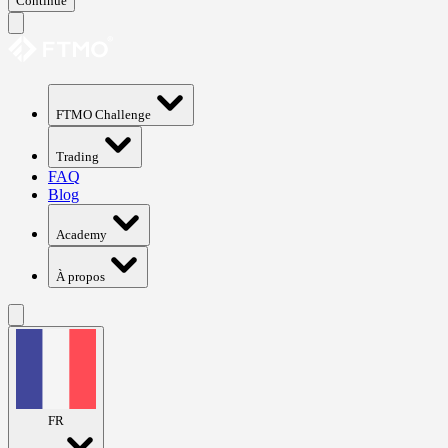
Continue
FTMO Challenge
Trading
FAQ
Blog
Academy
À propos
FR