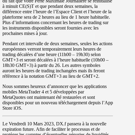
du fait que votre Perte Maximale Journalière se réinitialise
à minuit CE(S)T et que pendant deux semaines, la
différence entre l’heure de l’Espace Client et l’heure de la
plateforme sera de 2 heures au lieu de 1 heure habituelle.
Plus d’informations concernant les heures de trading sur
les instruments disponibles seront fournies avec les
prochaines mises à jour.
Pendant cet intervalle de deux semaines, seules les
actions
européennes
verront temporairement leurs heures de
trading décalées d’une heure (11h00 – 19h30) selon
GMT+3 et seront décalées à l’heure habituelle (10h00 –
18h30 GMT+3) à partir du 26. Les autres symboles
auront les heures de trading inchangées mais ils feront
référence à la notation GMT+3 au lieu de GMT+2.
Nous sommes heureux d’annoncer que les applications
mobiles
MetaTrader 4
et
5
développées par
MetaQuotes
ont maintenant été restaurées et sont
disponibles pour un nouveau téléchargement depuis l’App
Store iOS.
Le
Vendredi 10 Mars 2023
,
DX.f
passera à la nouvelle
expiration future. Afin de faciliter le processus et de
protéger les comptes d’éventuelles pénuries de liquidités