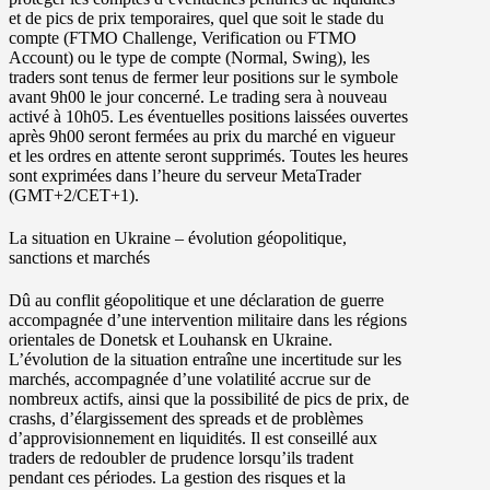
et de pics de prix temporaires, quel que soit le stade du
compte (FTMO Challenge, Verification ou FTMO
Account) ou le type de compte (Normal, Swing), les
traders sont tenus de fermer leur positions sur le symbole
avant
9h00
le jour concerné. Le trading sera à nouveau
activé à
10h05
. Les éventuelles positions laissées ouvertes
après 9h00 seront fermées au prix du marché en vigueur
et les ordres en attente seront supprimés. Toutes les heures
sont exprimées dans l’heure du serveur MetaTrader
(GMT+2/CET+1).
La situation en Ukraine – évolution géopolitique,
sanctions et marchés
Dû au conflit géopolitique et une déclaration de guerre
accompagnée d’une intervention militaire dans les régions
orientales de Donetsk et Louhansk en Ukraine.
L’évolution de la situation entraîne une incertitude sur les
marchés, accompagnée d’une
volatilité accrue
sur de
nombreux actifs, ainsi que la possibilité de
pics de prix, de
crashs, d’élargissement des spreads et de problèmes
d’approvisionnement en liquidités
. Il est conseillé aux
traders de redoubler de prudence lorsqu’ils tradent
pendant ces périodes.
La gestion des risques et la