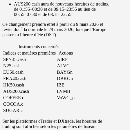
AUS200.cash
aura de nouveaux horaires de trading
de
01
:
55
–
08
:
30
et de
09
:
15
–
23
:
55
au lieu de
00
:
55
–
07
:
30
et de
08
:
15
–
22
:
55
.
Ce changement prendra effet à partir du
9 mars
2026
et
reviendra à la normale le
29 mars 2026
, lorsque l’Europe
passera à l’heure d’été (DST).
Instruments concernés
Indices et matières premières
Actions
SPN35.cash
AIRF
N25.cash
ALVG
EU50.cash
BAYGn
FRA40.cash
DBKGn
HK50.cash
IBE
AUS200.cash
LVMH
COFFEE.c
VoWG_p
COCOA.c
SUGAR.c
Sur les plateformes
cTrader
et
DXtrade
, les horaires de
trading sont affichés selon les paramètres de fuseau