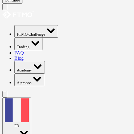
Continue
FTMO Challenge
Trading
FAQ
Blog
Academy
À propos
FR