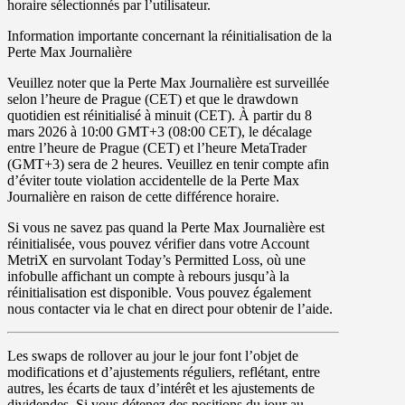
horaire sélectionnés par l’utilisateur.
Information importante concernant la réinitialisation de la
Perte Max Journalière
Veuillez noter que la
Perte Max Journalière
est surveillée
selon
l’heure de Prague
(
CET
) et que le drawdown
quotidien est réinitialisé à minuit (CET). À partir du
8
mars 2026
à
10
:
00
GMT
+
3
(
08
:
00
CET
), le décalage
entre l’heure de Prague (
CET
) et l’heure MetaTrader
(
GMT
+
3
) sera de
2 heures
. Veuillez en tenir compte afin
d’éviter toute violation accidentelle de la
Perte Max
Journalière
en raison de cette différence horaire.
Si vous ne savez pas quand la
Perte Max Journalière
est
réinitialisée, vous pouvez vérifier dans votre
Account
MetriX
en survolant
Today’s Permitted Loss
, où une
infobulle affichant un compte à rebours jusqu’à la
réinitialisation est disponible. Vous pouvez également
nous contacter via le chat en direct pour obtenir de l’aide.
Les
swaps
de rollover au jour le jour font l’objet de
modifications et d’ajustements réguliers, reflétant, entre
autres, les écarts de taux d’intérêt et les ajustements de
dividendes. Si vous détenez des positions du jour au