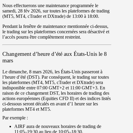
Nous effectuerons une maintenance programmée le
samedi
,
28 fév 2026
, sur
toutes les plateformes de trading
(
MT5
,
MT4
,
cTrader
et
DXtrade
) de
13
:
00
à
18
:
00
.
Pendant la fenêtre de maintenance mentionnée ci-dessus,
le trading sur les plateformes concernées sera
désactivé
et
l’accès pourra être
complètement restreint
.
Changement d’heure d’été aux États-Unis le 8
mars
Le
dimanche
,
8 mars 2026
, les États-Unis passeront à
l’heure d’été (DST). Par conséquent, le trading sur toutes
les plateformes (
MT4
,
MT5
,
cTrader
et
DXtrade
) sera
indisponible entre
07
:
00
GMT
+
2
et
11
:
00
GMT
+
3
. En
raison de ce changement DST, les horaires de trading des
actions européennes
(Equities CFD II) et des
indices
listés
ci-dessous seront décalés
en avant
d’
1 heure
sur les
plateformes
MT4
et
MT5
.
Par exemple :
AIRF
aura de nouveaux horaires de trading de
11
:
05
–
19
:
30
au lieu de
10
:
05
–
18
:
30
.