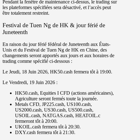
Pendant la fenêtre de maintenance ci-dessus, le trading sur
les plateformes spécifiées sera
désactivé
, et l’accès peut
être
totalement restreint
.
Festival de Tuen Ng de HK & jour férié de
Juneteenth
En raison du jour férié fédéral de Juneteenth aux États-
Unis et du Festival de Tuen Ng de HK en Chine, des
changements seront apportés aux jours et aux horaires de
trading comme spécifié ci-dessous :
Le
Jeudi
,
18 Juin 2026
,
HK50.cash
fermera tôt à
19
:
00
.
Le
Vendredi
,
19 Juin 2026
:
HK50.cash
,
Equities I CFD
(actions américaines),
Agriculture
seront
fermés
toute la journée
.
Metals CFD
,
JP225.cash
,
US100.cash
,
US2000.cash
,
US30.cash
,
US500.cash
,
USOIL.cash
,
NATGAS.cash
,
HEATOIL.c
fermeront tôt à
20:00
.
UKOIL.cash
fermera tôt à
20:30
.
DXY.cash
fermera tôt à
21
:
30
.