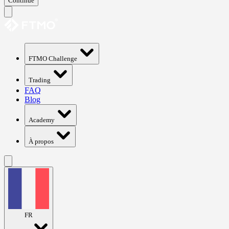
Continue
FTMO Challenge
Trading
FAQ
Blog
Academy
À propos
FR