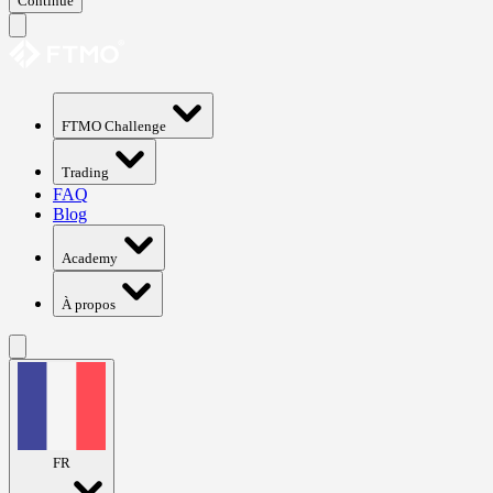
Continue
FTMO Challenge
Trading
FAQ
Blog
Academy
À propos
FR