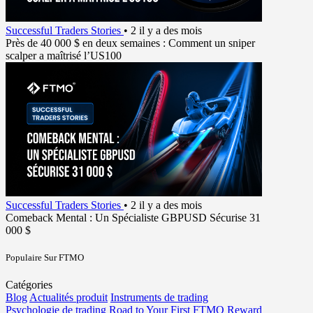
Successful Traders Stories
•
2 il y a des mois
Près de 40 000 $ en deux semaines : Comment un sniper
scalper a maîtrisé l’US100
Successful Traders Stories
•
2 il y a des mois
Comeback Mental : Un Spécialiste GBPUSD Sécurise 31
000 $
Populaire Sur FTMO
Catégories
Blog
Actualités produit
Instruments de trading
Psychologie de trading
Road to Your First FTMO Reward